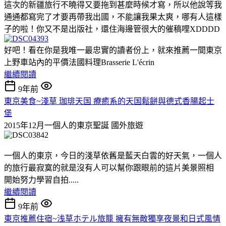
這次的新疆旅行不曉得又要拖到甚麼時候才寫，所以他說等我
通通都寫完了才要再帶我出國，不能讓我果太爽，哪有人這樣
子的啦！你又不是出版社，還住海邊管很大的催稿哩XDDDD
好吧！看在你是我唯一最忠實的讀者份上，就來推薦一間東京
上野車站內的平價法國料理Brasserie L'écrin
繼續閱讀
9年前
東京美食~淺草 珈琲天国 療癒系的天国鬆餅與德式香腸起士
堡
2015年12月一個人的東京聖誕
國外旅遊
一個人的東京，今日的淺草依舊是藍天白雲的好天氣，一個人
的旅行最寂寞的就是沒有人可以幫你跟眼前的這片美景照相
開始努力學習自拍.....
繼續閱讀
9年前
東京推薦住宿~浅草ホテル旅籠 擁有無敵獨享夜景和日式風情