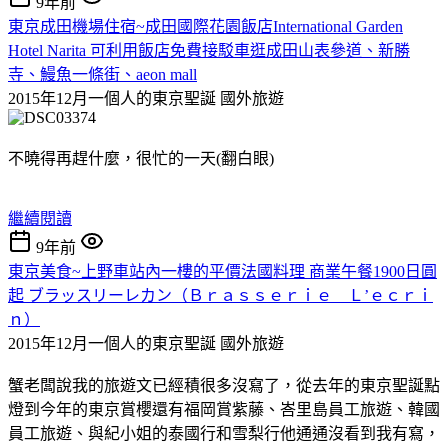
9年前
東京成田機場住宿~成田國際花園飯店International Garden
Hotel Narita 可利用飯店免費接駁車逛成田山表參道、新勝
寺、鰻魚一條街、aeon mall
2015年12月一個人的東京聖誕
國外旅遊
不曉得再趕什麼，很忙的一天(翻白眼)
繼續閱讀
9年前
東京美食~上野車站內一樓的平價法國料理 商業午餐1900日圓
起 ブラッスリーレカン（Ｂｒａｓｓｅｒｉｅ Ｌ’ｅｃｒｉ
ｎ）
2015年12月一個人的東京聖誕
國外旅遊
蟹老闆說我的旅遊文已經積很多沒寫了，從去年的東京聖誕點
燈到今年的東京賞櫻還有福岡賞紫藤、峇里島員工旅遊、韓國
員工旅遊、與紀小姐的泰國行和雪梨行他通通沒看到我有寫，