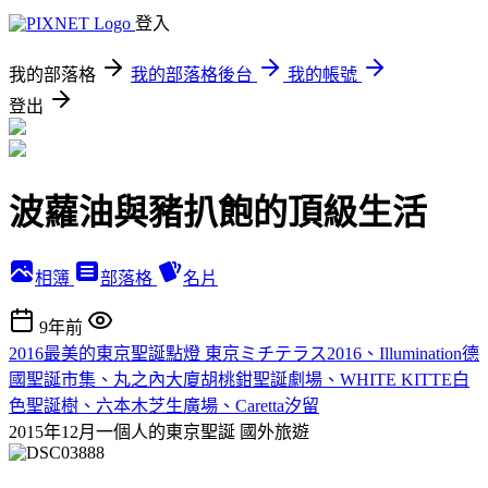
登入
我的部落格
我的部落格後台
我的帳號
登出
波蘿油與豬扒飽的頂級生活
相簿
部落格
名片
9年前
2016最美的東京聖誕點燈 東京ミチテラス2016、Illumination德
國聖誕市集、丸之內大廈胡桃鉗聖誕劇場、WHITE KITTE白
色聖誕樹、六本木芝生廣場、Caretta汐留
2015年12月一個人的東京聖誕
國外旅遊