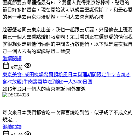
聖誕節要去哪裡過最有FU？我個人覺得東京好棒棒，點燈的
節目好多好豐富，現在開始就可以規畫聖誕假期了，和最心愛
的另一半去東京浪漫點燈，一個人去會有點心酸
趁著蟹老闆去東京出差，我也一起跟去玩耍，只是他去上班我
自己一個人去看點燈好寂寞啊！尤其看到正在曬恩愛的情侶我
就很想要走到他們倆個的中間去拆散他們，以下就是這次我自
己一個人去看的聖誕點燈←藍瘦
繼續閱讀
9年前
東京美食~成田機場希爾頓松風日本料理期間限定牛すき焼き
食べ放題(牛肉壽喜燒吃到飽)一人3400日圓
2015年12月一個人的東京聖誕
國外旅遊
每次來日本我們都會吃一次壽喜燒吃到飽，似乎成了不成文的
規定....
繼續閱讀