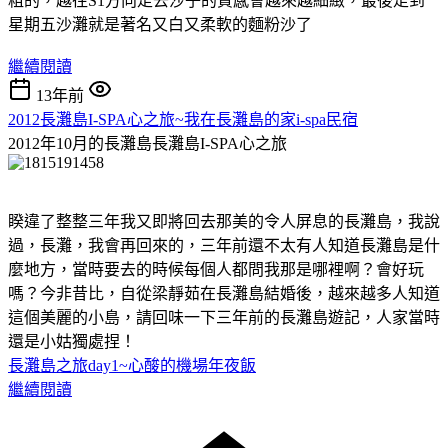
粗的，越往S1方向走去沙子的質感會越來越細緻，最後走到
星期五沙灘就是著名又白又柔軟的麵粉沙了
繼續閱讀
13年前
2012長灘島I-SPA心之旅~我在長灘島的家i-spa民宿
2012年10月的長灘島長灘島I-SPA心之旅
睽違了整整三年我又即將回去那美的令人屏息的長灘島，我說
過，長灘，我會再回來的，三年前還不太有人知道長灘島是什
麼地方，當時要去的時候每個人都問我那是哪裡啊？會好玩
嗎？今非昔比，自從梁靜茹在長灘島結婚後，越來越多人知道
這個美麗的小島，請回味一下三年前的長灘島遊記，人家當時
還是小姑獨處捏！
長灘島之旅day1~心酸的機場年夜飯
繼續閱讀