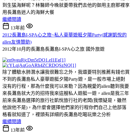
到生猛海鮮呢？林醫師今晚就要帶我們去他的御用主廚那裡享
用長灘島迷人的海鮮大餐
繼續閱讀
13年前
2012長灘島I-SPA心之旅~私人豪華遊艇夕陽Party(感謝凱悅的
allen友情贊助)
2012年10月的長灘島長灘島I-SPA心之旅
國外旅遊
除了體驗水肺潛水讓我很難忘之外，我還要特別推薦有錢也買
不到的長灘島私人豪華遊艇夕陽Party遊，是一般市場上絕對
沒有的行程，那為什麼我可以來勒？因為親愛的allen聽到我要
來長灘島就大方的招待我來這艘私人遊艇一遊，allen是我三年
前來長灘島選擇的旅行社凱悅旅行社的老闆(我懷疑是，雖然
他說他不是)，為什麼會選擇他們家的行程你們自己上他部落
格看就知道了，裡頭有詳細的長灘島吃喝玩樂之分析
繼續閱讀
13年前