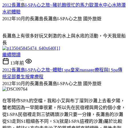
2012長灘島I-SPA心之旅~豬扒飽很忙的馬力歐潛水中心水肺潛
水初體驗
2012年10月的長灘島長灘島I-SPA心之旅
國外旅遊
長灘島上有很多好玩又刺激的水上與水底的活動，今天我是船
長
繼續閱讀
13年前
2012長灘島I-SPA心之旅~體驗I spa皇家massage療程與I Spa傳
統足部養生按摩療程
2012年10月的長灘島長灘島I-SPA心之旅
國外旅遊
在等待作SPA的空檔，我和小艾與布丁溜到沙灘上去看夕陽，
蟹老闆因為一早開車很累，所以先在民宿裡與周公約個小會，
從I-SPA民宿裡走到三號碼頭沙灘只要一分鐘，長灘島的沙灘
從S3走到S1粗細各不同，S3(就是I-SPA這裡的沙灘)屬於比較