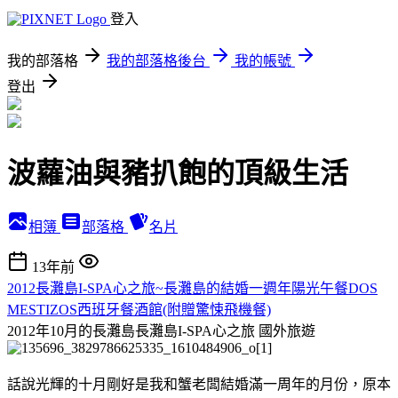
登入
我的部落格
我的部落格後台
我的帳號
登出
波蘿油與豬扒飽的頂級生活
相簿
部落格
名片
13年前
2012長灘島I-SPA心之旅~長灘島的結婚一週年陽光午餐DOS
MESTIZOS西班牙餐酒館(附贈驚悚飛機餐)
2012年10月的長灘島長灘島I-SPA心之旅
國外旅遊
話說光輝的十月剛好是我和蟹老闆結婚滿一周年的月份，原本