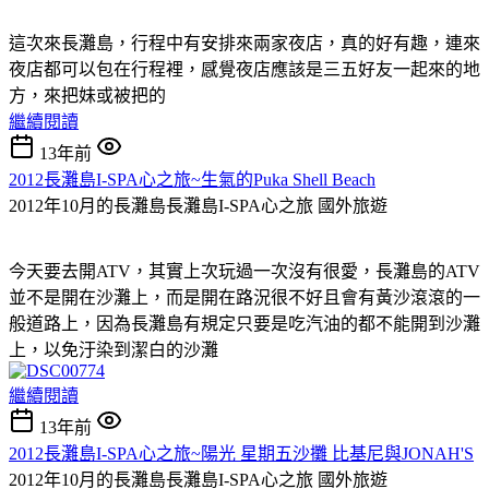
這次來長灘島，行程中有安排來兩家夜店，真的好有趣，連來
夜店都可以包在行程裡，感覺夜店應該是三五好友一起來的地
方，來把妹或被把的
繼續閱讀
13年前
2012長灘島I-SPA心之旅~生氣的Puka Shell Beach
2012年10月的長灘島長灘島I-SPA心之旅
國外旅遊
今天要去開ATV，其實上次玩過一次沒有很愛，長灘島的ATV
並不是開在沙灘上，而是開在路況很不好且會有黃沙滾滾的一
般道路上，因為長灘島有規定只要是吃汽油的都不能開到沙灘
上，以免汙染到潔白的沙灘
繼續閱讀
13年前
2012長灘島I-SPA心之旅~陽光 星期五沙攤 比基尼與JONAH'S
2012年10月的長灘島長灘島I-SPA心之旅
國外旅遊