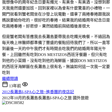
我想像中的周年紀念日要有燭光、有美食、有美酒，沒想到那
天我竟然還要加班，回到家裡以為會有什麼驚喜的小禮物，一
開門就看到蟹老闆坐在沙發上玩電動，還拿了兩捲春捲跟我說
媽說要給你吃的，很好吃的春捲，結果我的結婚周年紀念日是
吃兩捲春捲，好悲慘，果然結婚前與結婚後差很大
但是蟹老闆有答應我去長灘島要帶我去吃燭光晚餐，不過因為
每天晚上林醫師都準備了豐盛的餐點招待我們了，所以一直等
到最後一天的中午我們才有時間去吃我們的結婚周年陽光午
餐，上回雖然有吃到DOS MESTIZOS西班牙餐廳，但只有吃
到他的小菜類，沒有吃到他的海鮮飯，據說DOS MESTIZOS
的西班牙海鮮飯在長灘島上很有名，無論如何這一次我一定要
吃到
繼續閱讀
13年前
2012長灘島I-SPA心之旅~進香團的夜店記
2012年10月的長灘島長灘島I-SPA心之旅
國外旅遊