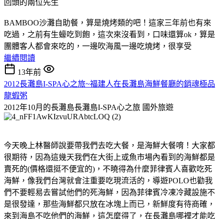
回頭的兩位先生
BAMBOO沙灘自助餐，算是燒烤類的吧！這家三年前也有來
吃過，之前有生蠔吃到飽，這次來沒看到，口味還算ok，算是
團體客人都會來吃的，一邊吹海風一邊吃燒烤，很享受
繼續閱讀
13年前
2012長灘島I-SPA心之旅~福建人在長灘島海鮮餐廳的銷魂極品
龍蝦粥
2012年10月的長灘島長灘島I-SPA心之旅
國外旅遊
今天晚上林醫師說要帶我們去吃大餐，是海鮮大餐唷！大家都
很期待，因為這幾天我們在大街上或魚市場內看到的海鮮都是
賣死的(價格還挺不便宜的)，不曉得為什麼菲律賓人喜歡吃死
海鮮，像我們台灣就會注重要吃現流活的，導遊POLO也勸我
們不要輕易去嘗試他們的死海鮮，因為菲律賓冷凍冷藏設施不
是很發達，那些海鮮都只放在冰塊上而已，新鮮度有待商確，
來到海島不吃他們的海鮮，這怎麼得了，在長灘島哪裡才能吃