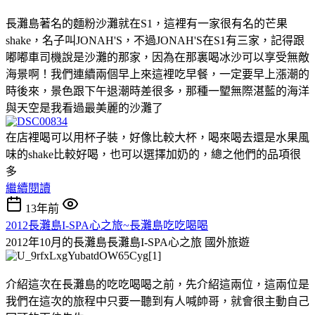
長灘島著名的麵粉沙灘就在S1，這裡有一家很有名的芒果
shake，名子叫JONAH'S，不過JONAH'S在S1有三家，記得跟
嘟嘟車司機說是沙灘的那家，因為在那裏喝冰沙可以享受無敵
海景啊！我們連續兩個早上來這裡吃早餐，一定要早上漲潮的
時後來，景色跟下午退潮時差很多，那種一朢無際湛藍的海洋
與天空是我看過最美麗的沙灘了
在店裡喝可以用杯子裝，好像比較大杯，喝來喝去還是水果風
味的shake比較好喝，也可以選擇加奶的，總之他們的品項很
多
繼續閱讀
13年前
2012長灘島I-SPA心之旅~長灘島吃吃喝喝
2012年10月的長灘島長灘島I-SPA心之旅
國外旅遊
介紹這次在長灘島的吃吃喝喝之前，先介紹這兩位，這兩位是
我們在這次的旅程中只要一聽到有人喊帥哥，就會很主動自己