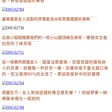
道
，有香香甜甜的果香
最美風景友人自製的草莓氣泡水和草莓蛋糕好美啊＾＾
店員小姐姐推薦我們的一款小山園頂級生抹茶
，哪個女生能
抗拒的了抹茶呢＾＾
這一味果然高雅宜人
，甜度沒那麼高
，苦甜苦甜的還有迷
人的茶香
，就像喝一杯好茶一樣
，如果你是不愛太甜口味
的
，但又覺得80%的太苦了
，那
這款是折中
的好選擇
南薑生巧
，友人笑說這個好像豆腐乳喔！！他超想拿一碗
稀飯來擺在一起拍的