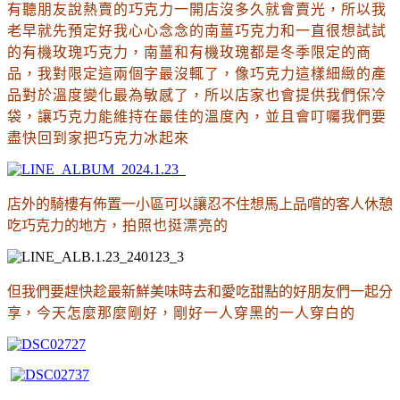
有聽朋友說熱賣的巧克力一開店沒多久就會賣光
，所以我
老早就先預定好我心心念念的南薑巧克力和一直很想試試
的有機玫瑰巧克力
，南薑和有機玫瑰都是冬季限定的商
品
，我對限定這兩個字最沒輒了
，像巧克力這樣細緻的產
品對於溫度變化最為敏感了
，所以店家也會提供我們保
冷
袋
，讓巧克力能維持在最佳的溫度內
，並且會叮囑我們要
盡快回到家把巧克力冰起來
店外的騎樓有佈置一小區可以讓忍不住想馬上品嚐的客人休憩
吃巧克力的地方
，拍照也挺漂亮的
但我們要趕快趁最新鮮美味時去和愛吃甜點的好朋友們一起分
享
，今天怎麼那麼剛好
，剛好一人穿黑的一人穿白的