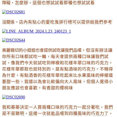
障礙
，怎麼辦
，這個也想試試看那種也想試試看
沒關係
，店內有貼心的愛吃鬼排行榜可以提供給我們參考
美麗親切的小姐姐也會提供試吃讓我們品嚐
，但沒有辦法讓
你所有口味都試吃一輪
，每天會提供兩種口味讓我們試
試
，像我們今天就試吃到檸檬和花樣年華口味的巧克力
，
花樣年華那款也挺特別的
，是有點酒味的巧克力
，不曉得
為什麼
，有點酒香的花樣年華吃起來比水果風味的檸檬還
要甜一些
，我還以為會比較偏向大人風味
，但個人覺得小
朋友應該也會喜歡
，有香甜的櫻桃味
我和蓁蓁決定一人買兩種口味的巧克力一起分著吃
，我們
是不是聰明
，這樣一次就能品嚐到四種風味的巧克力了
，