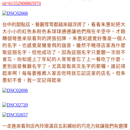
id=61552908865970
台中的甜點店
、
餐廳等等都越來越浮誇了
，看看朱惠妃把大
大小小的紅色系粉色系球球通通讓他們飛在半空中
，才剛
轉個彎進來就看到的誇張招牌
，朱惠妃感覺好像是一個人
的名字
，
也感覺是豬會飛的諧音
，雖然不曉得店家為什麼
取這個名字，但他成功了，因為這個名字只要聽一次就不
會忘，你知道上了年紀的人常常會忘了上一餐吃了什麼
，
更別說是
餐廳名字了
，尤其是取英文名字的那種
，誰記得
起來啊！每每要推薦人家去吃時就忘記店家的店名
，但朱
惠妃不會，我一定記得起來
一走進來看到店內玲琅滿目五彩繽紛的巧克力就讓我們有選擇