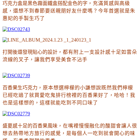
巧克力盒是黑色霧面鐵盒搭配金色的字
，充滿質感與高級
感
，還想不到春節要送親朋好友什麼嗎？今年首選就是朱
惠妃的手製生巧了
打開後還發現貼心的設計
，都有附上一支設計感十足如雲朵
流線的叉子
，讓我們享受美食不沾手
百香果生巧克力
，
原本想選檸檬的小謙想說既然我們檸檬
已經吃過了就買愛吃鬼排行榜裡的百香果好了
，哈哈！我
也是這樣想的，這樣就能吃到不同口味了
盛夏感十足的百香果風味
，在嘴裡慢慢融化的酸甜會讓人很
想去熱帶地方旅行的感覺
，是每個人一吃到就會開心的味