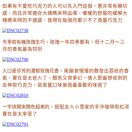
如果有不愛吃巧克力的人可以先入門這個
，惠非常有親切
感
，而且非常適合大姨媽來時品嚐
，暖暖的舒服的緩解大
姨媽來時的不適感
，我現在每個月都少不了南薑巧克力
冬季款有機玫瑰生巧
，玫瑰一年四季都有
，但十二月～三
月的香氣最為特別
入口是芬芳的濃郁玫瑰花香
，尾韻會慢慢的散發出荔枝的香
氣
，實在是太迷人了
，顏色又很夢幻
，情人節最想收到的
女神款巧克力
，是南薑口味後我最喜歡的味道了
一字排開來顏色超美的
，搭配友人小雪家的手沖咖啡和紅茶
實在是太享受了