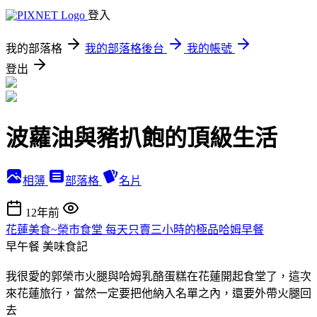
登入
我的部落格
我的部落格後台
我的帳號
登出
波蘿油與豬扒飽的頂級生活
相簿
部落格
名片
12年前
花蓮美食~榮市食堂 每天只賣三小時的極品哈姆早餐
早午餐
美味食記
我很愛的郭榮市火腿與哈姆乳酪蛋糕在花蓮開起食堂了，這次
來花蓮旅行，當然一定要把他納入名單之內，還要外帶火腿回
去