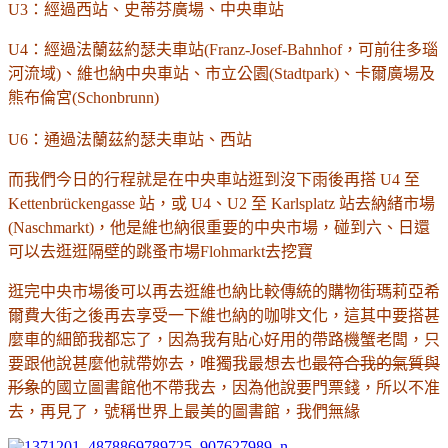
U3：經過西站、史蒂芬廣場、中央車站
U4：經過法蘭茲約瑟夫車站(Franz-Josef-Bahnhof，可前往多瑙
河流域)、維也納中央車站、市立公園(Stadtpark)、卡爾廣場及
熊布倫宮(Schonbrunn)
U6：通過法蘭茲約瑟夫車站、西站
而我們今日的行程就是在中央車站逛到沒下雨後再搭 U4 至
Kettenbrückengasse 站，或 U4、U2 至 Karlsplatz 站去納緒市場
(Naschmarkt)，他是維也納很重要的中央市場，碰到六、日還
可以去逛逛隔壁的跳蚤市場Flohmarkt去挖寶
逛完中央市場後可以再去逛維也納比較傳統的購物街瑪莉亞希
爾費大街之後再去享受一下維也納的咖啡文化，這其中要搭甚
麼車的細節我都忘了，因為我有貼心好用的帶路機蟹老闆，只
要跟他說甚麼他就帶妳去，唯獨我最想去也
最符合我的氣質與
形象
的國立圖書館他不帶我去，因為他說要門票錢，所以不准
去，再見了，號稱世界上最美的圖書館，我們無緣