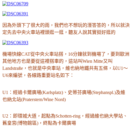
因為外頭下了很大的雨，我們也不想玩的溼答答的，所以就決
定先去中央火車站裡頭逛一逛，聽友人說其實挺好逛的
機場快線CAT從中央火車站搭，16分鐘就到機場了，要到歐洲
其他地方也是要從這裡搭車的，這站叫Wien Mitte又叫
Landstraße，也就是中央車站，維也納地鐵共有五條，以U1～
U6來編號，各線路重要站名如下：
U1：經過卡爾廣場(Karlsplatz)、史蒂芬廣場(Stephanspl.)及維
也納北站(Praterstern/Wine Nord)
U2：即環城大道，起點為Schotten-ring，經過維也納大學站、
舊皇宮(博物館區)，終點為卡爾廣場