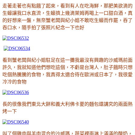
走著走著也有點餓了起來，看到有人在吃海鮮，那肥美欲滴的
生蠔讓我口水直流，生蠔擠上幾滴萊姆再喝上一口甜白酒，真
的好想來一盤，無奈蟹老闆與紀小姐不敢吃生蠔而作罷，吞了
吞口水，隨手拍了張照片紀念一下也好
看到蟹老闆與紀小姐駐足在這一攤我最沒有興趣的沙威瑪前面
許久，我就知道他們想吃這個，不虧是台灣人，肚子餓時只想
吃個熱騰騰的食物，我真得太適合待在歐洲或日本了，我很愛
冷冷的食物
長的很像我們東北大餅和義大利佛卡夏的麵包還講究的兩面熱
烤一下
叫了個雞肉與羊肉混合的沙威瑪，蔬菜裡面淋上滿滿的酸奶，