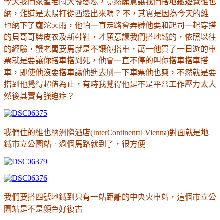
今天我們家蟹老闆大發慈悲，竟然願意讓我們搭地鐵遊覽維也
納，難道是太陽打從西邊出來嗎
？
不，其實是因為今天的維
也納下了龐沱大雨，他怕一直走路會弄髒他要和起司一起穿搭
的貝哥哥牌皮衣及新鞋鞋，才願意讓我們搭地鐵的，依照以往
的經驗，蟹老闆要馬就是不讓你搭車，萬一他買了一日遊的車
票就是要讓你搭車搭到死，他會一直不停的叫你搭車搭車搭
車，即使他沒要搭車讓他進去刷一下車票他也爽，不然就是要
搭到他覺得超值為止，有時我覺得他是不是平常工作壓力太大
然後其實有強迫症
？
我們住的維也納洲際酒店(InterContinental Vienna)對面就是地
鐵市立公園站，過個馬路就到了，很方便
我們要搭四號地鐵到只有一站距離的中央火車站，這個市立公
園站是不是顏色好復古