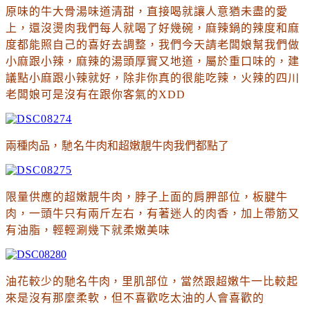
原味的牛大骨湯味道清甜
，直接喝就讓人意猶未盡的愛
上
，還沒燙肉我們每人就喝了好幾碗
，
麻辣鍋的辣度和麻
度都能照自己的喜好去調整
，我們今天請老闆娘幫我們做
小麻跟小辣
，麻辣的湯頭厚實又地道
，屬於重口味的
，建
議點小麻跟小辣就好
，除非你真的很能吃辣
，火辣的四川
老闆娘可是沒有在跟你客氣的XDD
兩種肉品
，馳名
牛肉和
超嫩靚牛肉
我們都點了
限量供應的超嫩靚牛肉
，脖子上面的肩胛部位，板腱牛
肉，一頭牛只有兩斤左右，
有著迷人的肉香，加上帶筋又
有油脂
，輕輕涮幾下就柔嫩美味
油花較少的馳名
牛肉
，里肌部位
，
當然跟超嫩牛一比較起
來是沒有那麼柔軟
，但不喜歡吃太油的人會喜歡的