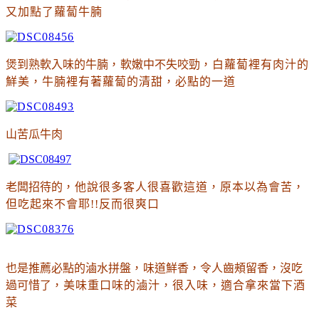
又加點了蘿蔔牛腩
煲到熟軟入味的牛腩
，
軟嫩中不失咬勁
，白蘿蔔裡有肉汁的
鮮美
，
牛腩裡有著蘿蔔的清甜
，必點的一道
山苦瓜牛肉
老闆招待的
，他說很多客人很喜歡這道
，原本以為會苦
，
但吃起來不會耶!!反而很爽口
也是推薦必點的
滷水拼盤
，
味道鮮香，令人齒頰留香，沒吃
過可惜了
，美味
重口味的滷汁
，很入味
，適合拿來當下酒
菜