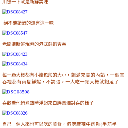
川燙一下就是新鮮美味
絕不能錯過的還有這一味
老闆娘新鮮現包的港式鮮蝦雲吞
每一顆大概都有小籠包般的大小
，飽滿充實的內餡
，一個雲
吞裡都有兩隻鮮蝦
，不誇張
，一人吃一顆大概就飽足了
喜歡看他們煮熟時浮起來白胖圓潤討喜的樣子
自己一個人來也可以吃的美食
，港廚麻辣牛肉麵(半筋半