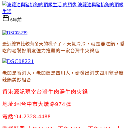
波蘿油與豬扒飽的頂級
生活
6年前
最近總算比較有冬天的樣子了
，天氣冷冷
，就是要吃鍋
，愛
吃的
老饕好朋友強力推薦的一家台灣牛火鍋店
老闆是香港人，老闆娘是四川人，研發出港式四川鴛鴦麻
辣鍋美妙組合
香港源記現宰台灣牛肉湯牛肉火鍋
地址:￼台中市
大墩路974號
電話
:
04-2328-4488