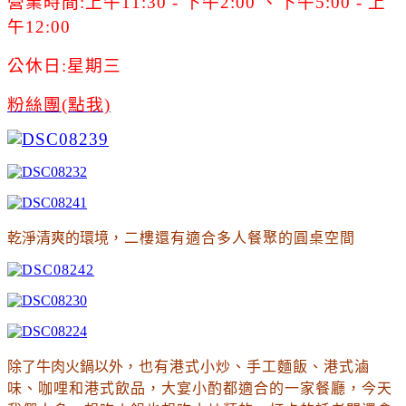
營業時間:
上午11:30 - 下午2:00 、下午5:00 - 上
午12:00
公休日:星期三
粉絲團(點我)
乾淨清爽的環境
，二樓還有適合多人餐聚的圓桌空間
除了牛肉火鍋以外
，也有港式小炒
、
手工麵飯
、
港式滷
味
、
咖哩和港式飲品
，
大宴小酌都適合的一家餐廳
，今天