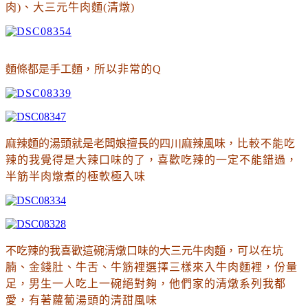
肉)
、大三元牛肉麵(清燉)
麵條都是手工麵
，所以非常的Q
麻辣麵的湯頭就是老闆娘擅長的四川麻辣風味
，比較不能吃
辣的我覺得是大辣口味的了
，喜歡吃辣的一定不能錯過
，
半筋半肉燉煮的極軟極入味
不吃辣的我喜歡這碗清燉口味的大三元牛肉麵
，可以在坑
腩
、
金錢肚
、
牛舌
、
牛筋裡選擇三樣來入牛肉麵裡
，份量
足
，男生一人吃上一碗絕對夠
，他們家的清燉系列我都
愛
，有著蘿蔔湯頭的清甜風味