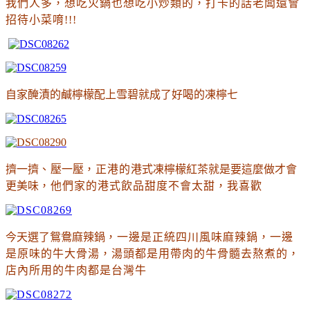
我們人多
，想吃火鍋也想吃小炒類的
，打卡的話老闆還會
招待小菜唷!!!
自家醃漬的鹹檸檬配上雪碧就成了好喝的凍檸七
擠一擠
、
壓一壓
，正港的
港式凍檸檬紅茶就是要這麼做才會
更美味
，他們家的港式飲品甜度不會太甜
，我喜歡
今天選了鴛鴦麻辣鍋
，
一邊是正統四川風味麻辣鍋，一邊
是
原味的牛大骨湯，湯頭都是用
帶肉的牛骨髓去熬煮的，
店內所用的牛肉都是台灣牛