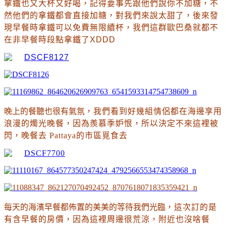
拿鐵也又大杯又好喝
，記得要事先跟他們說你不加糖
，不
然他們的拿鐵都會直接加糖
，對我們來說太甜了
，後來發
現早餐時拿鐵可以免費無限續杯
，我們這群歐巴桑就都不
在非早餐時段點拿鐵了XDDD
晚上的餐聽也很有氣氛
，我們看到好幾組情侶都在海邊享用
浪漫的燭光晚餐
，因為羨慕季妒恨
，所以決定不來這裡被
閃
，晚餐去
 Pattaya的市區覓食去
每天的海濱早餐都佈置的美美的等待我們光臨
，這次訂的是
有含早餐的房價
，因為這裡周邊很荒涼
，附近也沒啥餐