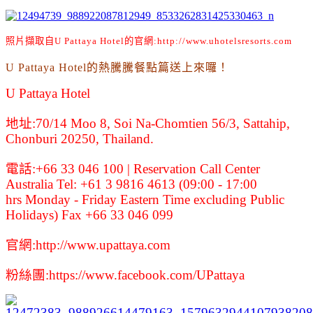
照片擷取自
U Pattaya Hotel
的官網:
http://www.uhotelsresorts.com
U Pattaya Hotel的熱騰騰餐點篇送上來囉
！
U Pattaya Hotel
地址:70/14 Moo 8, Soi Na-Chomtien 56/3, Sattahip,
Chonburi 20250, Thailand.
電話:
+66 33 046 100
| Reservation Call Center
Australia Tel: +61 3 9816 4613 (09:00 - 17:00
hrs Monday - Friday Eastern Time excluding Public
Holidays)
Fax
+66 33 046 099
官網:
http://www.upattaya.com
粉絲團
:
https://www.facebook.com/UPattaya