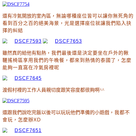
還有冷氣開放的室內區
，無論哪種座位皆可以讓你無死角的
看到百分之百的絕美海景
，光是選擇座位就讓我們陷入抉
擇的糾結
雖然真的給他有點熱
，我們最後還是決定要坐在戶外的鞦
韆搖椅區享用我們的午晚餐
，都來到熱情的泰國了
，怎麼
能夠一直窩在冷氣房裡呢
渡假村裡的工作人員親切度跟笑容度都很夠啊^^
還跟我們說吃完飯以後可以玩玩他們準備的小遊戲
，我都不
會玩
，怎麼辦XD