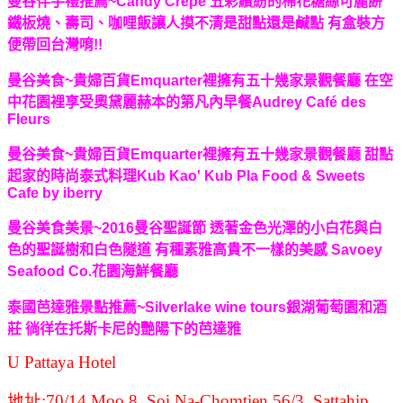
曼谷伴手禮推薦~Candy Crepe 五彩繽紛的棉花糖絲可麗餅
鐵板燒、壽司、咖哩飯讓人摸不清是甜點還是鹹點 有盒裝方
便帶回台灣唷!!
曼谷美食~貴婦百貨Emquarter裡擁有五十幾家景觀餐廳 在空
中花園裡享受奧黛麗赫本的第凡內早餐Audrey Café des
Fleurs
曼谷美食~貴婦百貨Emquarter裡擁有五十幾家景觀餐廳 甜點
起家的時尚泰式料理Kub Kao' Kub Pla Food & Sweets
Cafe by iberry
曼谷美食美景~2016曼谷聖誕節 透著金色光澤的小白花與白
色的聖誕樹和白色隧道 有種素雅高貴不一樣的美感 Savoey
Seafood Co.花園海鮮餐廳
泰國芭達雅景點推薦~Silverlake wine tours銀湖葡萄園和酒
莊 徜徉在托斯卡尼的艷陽下的芭達雅
U Pattaya Hotel
地址:70/14 Moo 8, Soi Na-Chomtien 56/3, Sattahip,