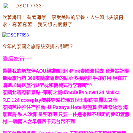
吹著海風
，看著海景
，
享受美味的早餐
，
人生如此夫復何
求
，寫著寫著
，我又想去度假了
今年的泰國之旅應該安排去哪呢
？
繼續旅行~~
帶著我的新旅伴AOU絕讚耀眼小Pink泰國渡假去 台灣設計限
量版旅行箱 360度隨拿隨走的貼心多機能把手好好用 現在訂
購還加碼送旅行U型枕和機械式行李秤唷^^
泰國北碧府新景點~茉莉之城เมืองมัลลิกา ร.ศ.124 Malika
R.E.124 ccosplay變裝穿越拉瑪五世王朝的美麗與哀愁
泰國芭達雅住宿推薦~U Pattaya Hotel設施篇 無邊際泳池 海
景套房 私人沙灘 星空酒吧 只要一住進來就不想走的夢幻渡假
村 一晚兩人含早餐四千元台幣不到