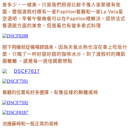
差多少
，一樣美
，只是我們照得比較不像人家那樣有氛
圍
，整個渡假村裡有一家Papillon餐廳和一家La Vela星
空酒吧
，早餐午餐晚餐可以在
Papillon裡解決
，提供法式
餐酒館方面的美食
，但我看也有蠻多泰式料理
剛下飛機就從機場趕過來
，
因為天氣炎熱也沒在車上吃些什
麼
，只喝了一杯好甜好甜的咖啡冰沙
，到了渡假村的確飢
腸轆轆
，感覺每一道佳餚都想點
餐廳的位置有好多選擇
，有像這樣的鞦韆搖椅
池邊藤椅和一般正常的桌椅