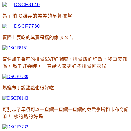
為了拍IG照弄的美美的早餐擺盤
實際上要吃的其實是擺的像 ㄆㄨㄣ
這個加了香菇的排骨湯好好喝唷
，排骨燉的好嫩
，
我兩天都
喝
，喝了好幾碗
，一直給人家夾好多排骨回來啃
螞蟻布丁說甜點也很好吃
可別忘了早餐可以一直續一直續一直續的免費拿鐵和卡布奇諾
唷
！
冰的熱的好喝