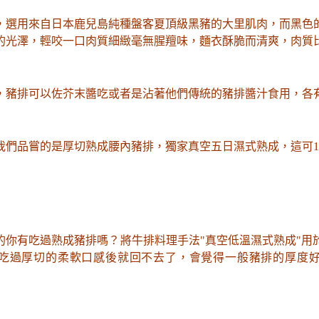
，
選用來自日本鹿兒島純種盤客夏頂級黑豬的大里肌肉
，而黑色
的光澤
，輕咬一口肉質細緻毫無腥羶味
，麵衣酥脆而清爽
，肉質
，豬排可以佐芥末醬吃或者是沾著他們傳統的豬排醬汁食用
，各
我們品嘗的是厚
切熟成腰內豬排
，獨家真空五日濕式熟成
，這可1
的你有吃過熟成豬排嗎
？
將牛排料理手法"真空低溫濕式熟成"用
吃過厚切的柔軟口感後就回不去了
，會覺得一般豬排的厚度