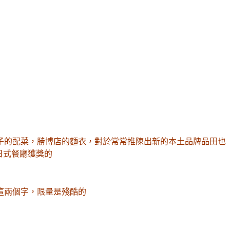
子的配菜
，勝博店的麵衣
，
對於常常推陳出新的
本土品牌品田
也
日式餐廳獲獎的
這兩個字
，限量是殘酷的