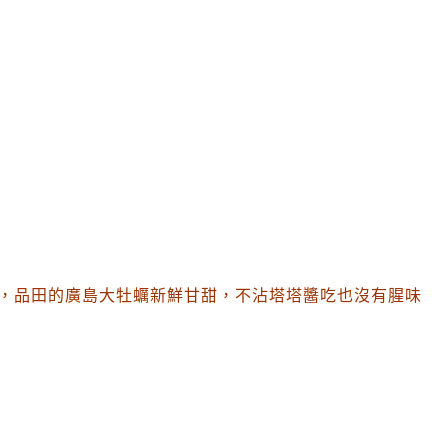
，品田的
廣島大牡蠣新鮮甘甜
，不沾塔塔醬吃也沒有腥味