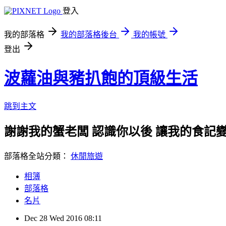
登入
我的部落格
我的部落格後台
我的帳號
登出
波蘿油與豬扒飽的頂級生活
跳到主文
謝謝我的蟹老闆 認識你以後 讓我的食記變
部落格全站分類：
休閒旅遊
相簿
部落格
名片
Dec
28
Wed
2016
08:11