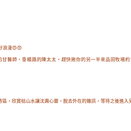
浪漫😍😍
的甘醫師
，垂楊路的陳太太
，趕快揪你的另一半來品田牧場約
待區，欣賞枯山水讓沈澱心靈，脫去外在的雜訊
，等待之後進入