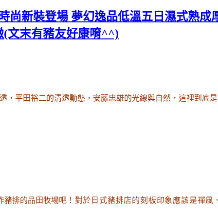
時尚新裝登場 夢幻逸品低溫五日濕式熟成
文末有豬友好康唷^^)
透，平田裕二的清透動態，安藤忠雄的光線與自然，這裡到底是
炸豬排的品田牧場吧
！對於日式豬排店的刻板印象應該是禪風