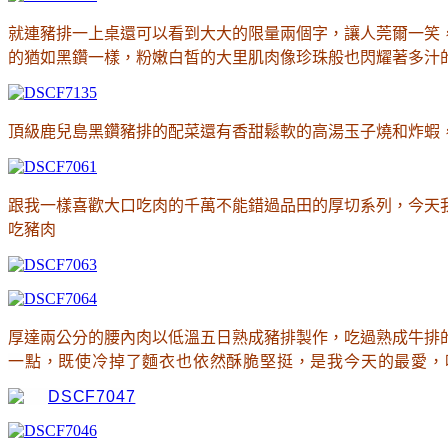
就連豬排一上桌還可以看到大大的限量兩個字
，讓人莞爾一笑
的猶如黑鑽一樣
，粉嫩白皙的大里肌肉像珍珠般也閃耀著多汁
頂級鹿兒島黑鑽豬排的配菜還有香甜鬆軟的高湯玉子燒和炸蝦
跟我一樣喜歡大口吃肉的千萬不能錯過品田的厚切系列
，今天
吃豬肉
厚達兩公分的腰內肉
以低溫五日熟成豬排製作
，吃過熟成牛排
一點
，既使冷掉了麵衣也依然酥脆堅挺
，是我今天的最愛
，