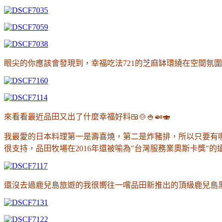
眼尖的你應該會發現到
，
幸福吃法721的芝麻缽環繞在空間氛
來看看最近品田又出了什麼幸福好料
🍱🍲🍚🍛🍣
我最愛的日本料理第一是壽喜燒
，第二是炸豬排
，所以只要有
很支持
，品田牧場在2016年還被
喻為"台灣服務業奧斯卡獎"的
還沒去過鹿兒島旅遊的我很嚮往一嚐品田新推出的頂級鹿兒島