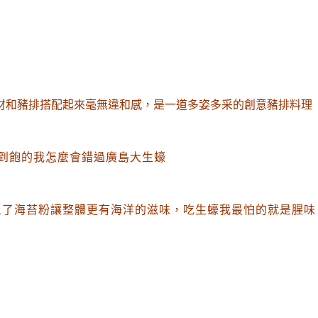
材和豬排搭配起來毫無違和感
，是一道多姿多采的創意豬排料理
到飽的我怎麼會錯過廣島大生蠔
上了海苔粉讓整體更有海洋的滋味
，吃生蠔我最怕的就是腥味