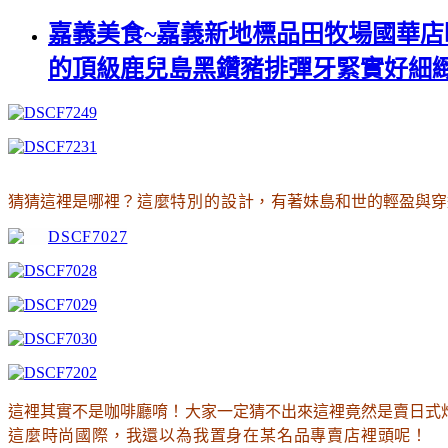
嘉義美食~嘉義新地標品田牧場國華店
的頂級鹿兒島黑鑽豬排彈牙緊實好細緻(
猜猜這裡是哪裡
？這麼特別的設計
，
有著妹島和世的輕盈與穿
這裡其實不是咖啡廳唷
！
大家一定猜不出來這裡竟然是賣日式
這麼時尚國際
，我還以為我置身在某名品專賣店裡頭呢
！