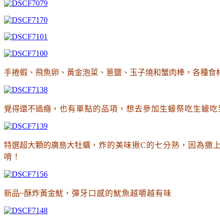
手捲蝦、飛魚卵、黃金泡菜、蔥鹽、玉子燒和蟹肉棒
，各種食
覺得還不過癮
，也有單點的品項，想去參加生蠔祭吃生蠔吃
特選超大顆的廣島大牡蠣
，炸的美味揪C的七分熟
，因為撒
唷
！
新品~酥炸黃金魷
，彈牙口感的魷魚越嚼越有味