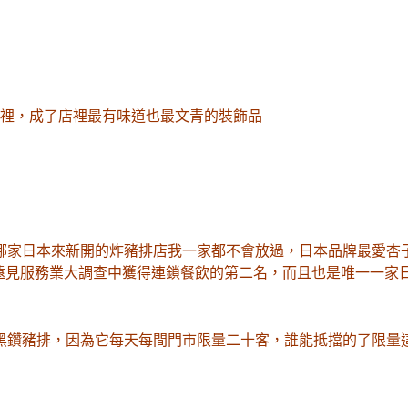
圍裡
，成了店裡最有味道也最文青的裝飾品
哪家日本來新開的炸豬排店我一家都不會放過
，日本品牌最愛杏
遠見
服務業大調查中獲得連鎖餐飲的第二名
，而且也是
唯一一家
黑鑽豬排
，因為它每天每間門市限量二十客
，誰能抵擋的了限量