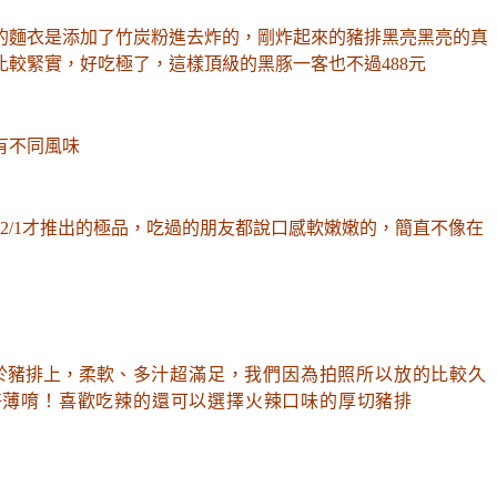
的麵衣是添加了竹炭粉進去炸的
，剛炸起來的豬排黑亮黑亮的真
比較緊實
，
好吃極了
，這樣頂級的黑豚一客也不過488元
有不同風味
2/1才推出的極品
，吃過的朋友都說口感軟嫩嫩的
，簡直不像在
於豬排上
，柔軟
、多汁超滿足
，我們因為拍照所以放的比較久
好薄唷
！喜歡吃辣的還可以選擇火辣口味的厚切豬排