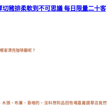
厚切豬排柔軟到不可思議 每日限量二十客
哪家漂亮咖啡廳呢
？
、
木頭
、布簾
、昏暗的
，沒料想到品田牧場嘉義國華店竟然