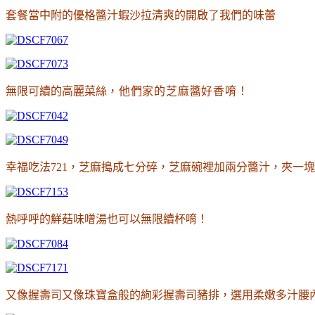
套餐當中附的優格醬汁蝦沙拉清
爽的開啟了我們的味蕾
無限可續的高麗菜絲
，他們家的芝麻醬好香唷
！
幸福吃法721
，芝麻搗成七分碎
，芝麻碗裡加兩分醬汁
，夾一塊
熱呼呼的鮮菇味噌湯也可以無限續杯唷
！
又像握壽司又像珠寶盒般的絢彩握壽司豬排
，
選用柔嫩多汁腰