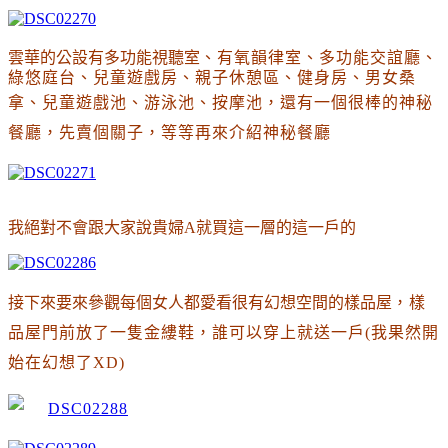
雲華的公設有多功能視聽室
、有氧韻律室
、多功能交誼廳
、
綠悠庭台
、兒童遊戲房
、親子休憩區
、健身房
、男女桑
拿
、兒童遊戲池
、游泳池
、按摩池
，還有一個很棒的神秘
餐廳
，先賣個關子
，等等再來介紹神秘餐廳
我絕對不會跟大家說貴婦A就買這一層的這一戶的
接下來要來參觀每個女人都愛看很有幻想空間的樣品屋
，樣
品屋門前放了一隻金縷鞋
，誰可以穿上就送一戶(我果然開
始在幻想了XD)