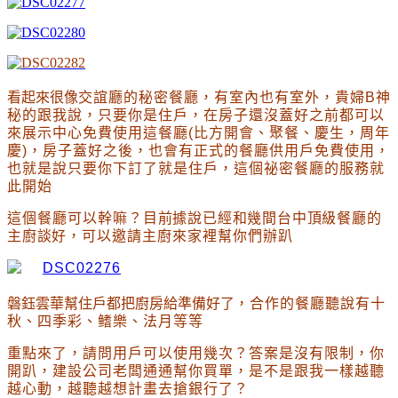
看起來很像
交誼廳的秘密餐廳
，有室內也有室外
，貴婦B神
秘的跟我說
，只要你是住戶
，在房子還沒蓋好之前都可以
來展示中心免費使用這餐廳(比方開會
、聚餐
、
慶生
，周年
慶
)
，房子蓋好之後
，也會有正式的餐廳
供用戶免費使用
，
也就是說只要你下訂了就是住戶
，這個祕密餐廳的服務就
此開始
這個餐廳可以幹嘛
？目前據說已經和幾間台中頂級餐廳的
主廚談好
，可以邀請主廚來家裡幫你們辦趴
磐鈺雲華幫住戶都把廚房給準備好了
，合作的餐廳聽說有十
秋
、
四季彩
、
鳍樂
、
法月等等
重點來了
，請問用戶可以使用幾次
？答案是沒有限制
，你
開趴
，
建設公司老闆通通幫你買單
，是不是跟我一樣越聽
越心動
，越聽越想計畫去搶銀行了
？