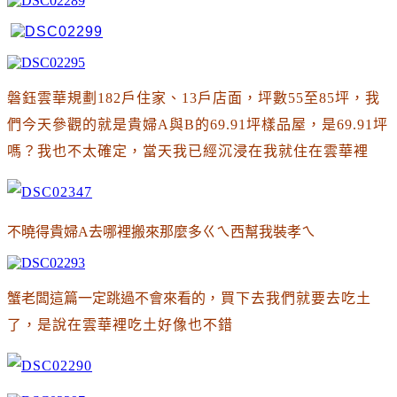
磐鈺雲華規劃182戶住家、13戶店面，坪數55至85坪，我
們今天參觀的就是貴婦A與B的69.91坪樣品屋
，是
69.91
坪
嗎
？我也不太確定
，當天我已經沉浸在我就住在雲華裡
不曉得貴婦A去哪裡搬來那麼多ㄍㄟ西幫我裝孝ㄟ
蟹老闆這篇一定跳過不會來看的
，買下去我們就要去吃土
了
，是說在雲華裡吃土好像也不錯