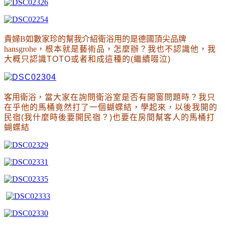
貴婦B如數家珍的幫我介紹衛浴用的是德國頂尖品牌
hansgrohe
，根本就是藝術品
，
怎麼辦
？
我也不認識他
，我
大概只認識TOTO或者和成這種的(繼續啜泣)
客用衛浴
，當大家在詢問衛浴室是否有開窗問題時
？
我只
在乎他的馬桶竟然打了一個蝴蝶結
，學起來
，以後我開的
民宿(我什麼時後要開民宿
？
)也要在房間幫客人的馬桶打
蝴蝶結