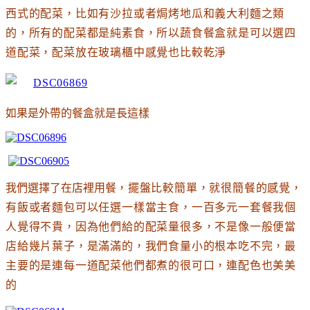
西式的配菜
，比如有沙拉或者焗烤地瓜和義大利麵之類
的
，所有的配菜都是純素食
，所以蔬食餐盒就是可以選四
道配菜
，配菜放在玻璃櫃中感覺也比較乾淨
如果是外帶的餐盒就是長這樣
我們選擇了在店裡用餐
，擺盤比較簡單
，就很簡餐的感覺
，
有飯或者麵包可以任選一樣當主食
，一百多元一套餐我個
人覺得不貴
，因為他們給的配菜量很多
，不是像一般便當
店給幾片葉子
，是滿滿的
，我們食量小的根本吃不完
，最
主要的是連每一道配菜他們都煮的很可口
，連配色也美美
的