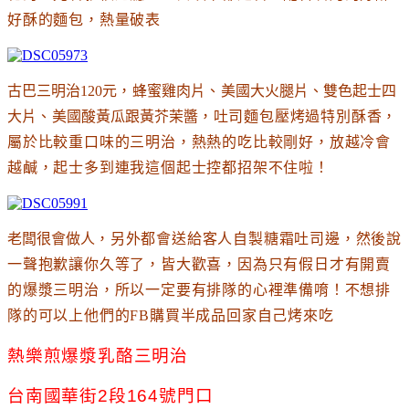
好酥的麵包
，熱量破表
古巴三明治120元
，
蜂蜜雞肉片
、
美國大火腿片
、
雙色起士四
大片
、
美國酸黃瓜跟黃芥茉醬
，吐司麵包壓烤過特別酥香
，
屬於比較重口味的三明治
，熱熱的吃比較剛好
，放越冷會
越鹹
，起士多到連我這個起士控都招架不住啦
！
老闆很會做人
，另外都會送給客人自製糖霜吐司邊
，然後說
一聲抱歉讓你久等了
，皆大歡喜
，因為只有假日才有開賣
的爆漿三明治
，所以一定要有排隊的心裡準備唷
！不想排
隊的可以上他們的FB購買半成品回家自己烤來吃
熱樂煎爆漿乳酪三明治
台南國華街2段164號門口