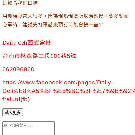
比較合我們口味
用餐時段來人很多
，因為現點現做所以有點慢
，要多點耐
心等待
，
建議先打電話來預訂可能會快一些^^
Daily deli西式盒餐
台南市林森路二段101巷5號
062096968
https://www.facebook.com/pages/Daily-
Deli%E8%A5%BF%E5%BC%8F%E7%9B%92%E
fref=nf
(fb)
載入更多