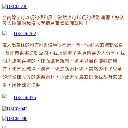
台南除了可以玩的很和風
，當然也可以玩的很歐洲囉
！好久
沒去歐洲的我這次就把台南當歐洲玩啦
！
友人出差住的地方附近環境很不錯
，有一個好大的運動公園
~台南市東寧運動公園
，我上網查了查資料鮮少人分享
，我
個人還蠻喜歡的
，
裡面還有規劃一區可以溜直排輪的地
方
，也有籃球場
，還有一區運動器材區
，當然少不了兒童
的溜滑梯等等的遊樂器材
，
這幾天早晨或傍晚我都有來散
步
，順便練習拍照