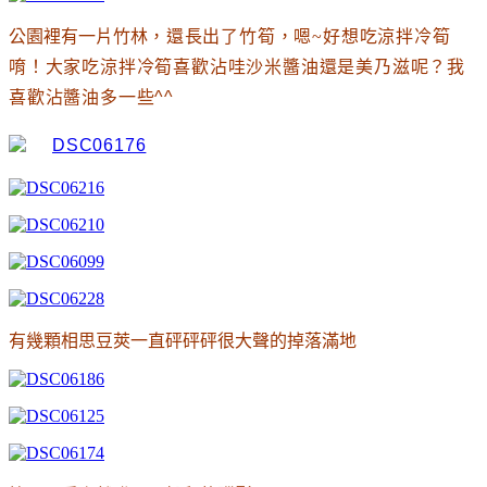
公園裡有一片竹林
，還長出了竹筍
，嗯~好想吃涼拌冷筍
唷
！大家吃涼拌冷筍喜歡沾哇沙米醬油還是美乃滋呢
？我
喜歡沾醬油多一些^^
有幾顆相思豆莢一直砰砰砰很大聲的掉落滿地