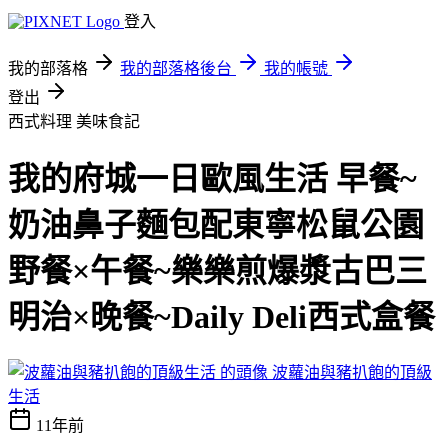
登入
我的部落格
我的部落格後台
我的帳號
登出
西式料理
美味食記
我的府城一日歐風生活 早餐~
奶油鼻子麵包配東寧松鼠公園
野餐×午餐~樂樂煎爆漿古巴三
明治×晚餐~Daily Deli西式盒餐
波蘿油與豬扒飽的頂級
生活
11年前