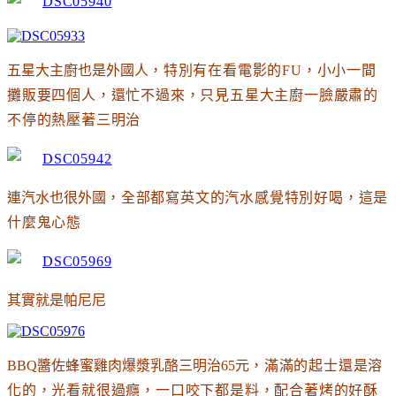
五星大主廚也是外國人
，特別有在看電影的FU
，小小一間
攤販要四個人
，還忙不過來
，只見五星大主廚一臉嚴肅的
不停的熱壓著三明治
連汽水也很外國
，全部都寫英文的汽水感覺特別好喝
，這是
什麼鬼心態
其實就是帕尼尼
BBQ醬佐蜂蜜雞肉爆漿乳酪三明治65元
，滿滿的起士還是溶
化的
，光看就很過癮
，一口咬下都是料
，配合著烤的好酥