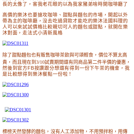
長的太像了
，害我老花眼的以為我家豬弟啥時開咖啡廳了
高價的樂沐也要搶攻咖啡
、
甜點與麵包的市場
，開起以外
帶為主的
咖啡廳
，沒去吃過貸款才能吃的樂沐法國料理的
人可以來試試價格比較親切可人的麵包或甜點
，就開在樂
沐對面
，走法式小清新風格
除了甜點麵包也有販售咖啡茶飲與可頌輕食
，
價位不算太高
貴
，
而且現在到3/10試賣期間還有同商品第二件半價的優惠
，
然後到官方FB按讚跟分想還有得到一份下午茶的機會
，我
是比較想得到樂沐餐點一份啦
！
標榜天然發酵的麵包
，
沒有人工添加物
，
不用預拌粉
，
用傳