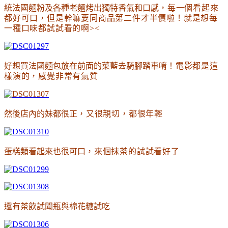
統法國麵粉及各種老麵烤出獨特香氣和口感
，每一個看起來
都好可口
，但是幹嘛要同商品第二件才半價啦
！就是想每
一種口味都試試看的啊><
好想買法國麵包放在前面的菜藍去騎腳踏車唷
！電影都是這
樣演的
，感覺非常有氣質
然後店內的妹都很正
，
又很親切
，都很年輕
蛋糕類看起來也很可口
，來個抹茶的試試看好了
還有茶飲試聞瓶與棉花糖試吃