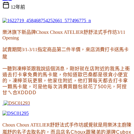
12年前
樂沐旗下新品牌Choux Choux ATELIER舒舒法式手作坊3/11
Opening
試賣期間3/1-3/11指定商品第二件半價
，
來店消費打卡送馬卡
龍
一聽到凍檸茶跟我說這個消息
，剛好就在店附近的我馬上衝
過去打卡拿免費的馬卡龍
，你知道歐巴桑都是很貪小便宜
的
，凍檸茶玩更狠
，他家住附近
，他打算每天都去打卡拿
一顆馬卡龍
，可是他每次消費買麵包就花了500元
，阿捏
甘ㄟ合XDDDD
Choux Choux ATELIER舒舒法式手作坊感覺就是用樂沐主廚陳
嵐舒的名子去取名的
，而且店名Choux跟豬弟的潮牌Cubox