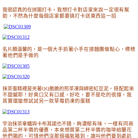
我很認真的在拼圖打卡
，我想打卡對店家來說一定很有幫
助
，不然為什麼每個店家都要搞打卡送東西這一招
名片頗溫馨的
，是一個大手抓著小手在揉麵團做點心
，標榜
著他們是手做的
抹茶蛋糕裡是夾著QQ脆脆的煎茶凍與綿密紅豆泥
，搭配起來
不甜膩耶
！好爽口又有口感
，好吃
，要不是吃的很撐
，我
其實還蠻想試試另一款草莓奶凍的蛋糕
宇治抹茶拿鐵與卡布其諾也不錯
，夠濃郁有味
，
一樣有同商
品第二杯半價的優惠
，本來想買第二杯半價的咖啡給蘭花
他們喝的
，可惜他們沒那個福氣喝到
，誰叫他們要到處趴