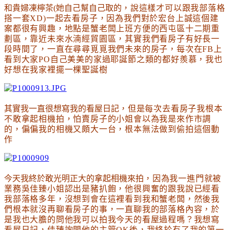
和貴婦凍檸茶(她自己幫自己取的
，說這樣才可以跟我部落格
搭一套XD)一起去看房子
，因為我們對於宏台上誠這個建
案都很有興趣
，地點是蟹老闆上班方便的西屯區十二期重
劃區
，
靠近未來水湳經貿園區
，其實我們看房子有好長一
段時間了
，一直在尋尋覓覓我們未來的房子
，每次在FB上
看到大家PO自己美美的家過耶誕節之類的都好羨慕
，我也
好想在我家裡擺一棵聖誕樹
其實我一直很想寫我的看屋日記
，但是每次去看房子我根本
不敢拿起相機拍
，怕賣房子的小姐會以為我是來作市調
的
，偏偏我的相機又頗大一台
，根本無法做到偷拍這個動
作
今天我終於敢光明正大的拿起相機來拍
，因為我一進門就被
業務吳佳臻小姐認出是豬扒飽，他很興奮的跟我說已經看
我部落格多年，沒想到會在這裡看到我和蟹老闆，然後我
們根本就沒再聊看房子的事，一直聊我的部落格內容，於
是我也大膽的問他我可以拍我今天的看屋過程嗎
？我想寫
看屋日記
，佳臻詢問他的主管OK後，我終於有了我的第一