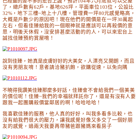
已經蓋的差不多的宏台上誠
，預計104年六月底就可以交屋
了
，總戶數有62戶
，基地626坪
，平面車位103位
，公設比
32%
，地下三樓~地上十八樓
，管理費一坪80元感覺略高
，
大概是戶數少的原因吧
！現在他們的開價是在一坪30萬起
左右
，但看佳臻給我的一個眼神就是應該可以再殺價的意
思
，
明後天休假
，
沒安排甚麼活動的的人
，
可以來
宏台上
誠
找佳臻預約賞屋唷
！
說到佳臻
，她
真是皮膚好好的大美女
，人漂亮又開朗
，而且
沒有男朋友唷
！意者請洽豬扒飽
，欲購從速
，以免向隅
不曉得我讚美佳臻那麼多好話
，
佳臻會不會給我們一個美美
的價位呢
！佳臻~我們的幸福就拜託你了
，還是有沒有人要
跟我一起團購殺價當鄰居的啊
！哈哈哈哈
！
我喜歡佳臻的服務
，他人真的好好
，叫我多看多比較
，也
沒有給我們很大的壓力
，讓我感覺好像又多交了一個好朋
友的感覺
，過兩天我要再帶豬爸跟豬媽來看房子