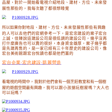
品屋
，對於一開始看電視介紹地段
、
建材
、方位
、
未來發
展性那些的
，
我每次聽了都很想睡覺
所以如果你對
地段
、
建材
、方位
、
未來發展性那些有興趣
的人可以去他們的官網參考一下
，是宏忠建設的案子宏台
上誠
，佳臻說這建設公司是很低調的建設公司
，幾乎沒再
打什麼廣告也可以賣的很好
，本身資金雄厚
，案子幾乎都
是先建再售的
，是一家已經有三十年歷史的建設公司
，像
宏台美術館跟宏台悅讀也都是他們蓋的
宏台企業‧宏忠建設‧凱麗營造
看電視的時間中
，
我對於他們會有一個烹飪教室和有一個樹
屋的遊戲空間最有興趣
，我可以跟小孩搶玩樹屋嗎
？大人也
可以玩嗎
？