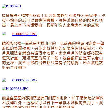
這區塊設計這樣不錯耶
！比方如果過年有很多人來家裡，沙
發不夠坐的話可以做這個邊邊
，凍檸茶跟佳臻的配合度很
高
，馬上坐下來讓我拍一張新年客人來我家作客的感覺
聽說陽台這一面就是面對山景的
，比較高的樓層可飽覽一望
無際的美麗夜景
，另外比較特別的是陽台有降板樹穴
，各
戶景觀陽台鋪設有循環木地板
，家家戶戶的陽台都搭配有
植栽計畫
，宛如天空的院子一般
，我喜歡這面是可以看山
的這棟
，我不喜歡看出去都只是房子的感覺
，所以我應該
很適合住鄉下
而且全室室內都鋪德國進口耐磨木地板
，除了廚房是冠軍的
木紋磚以外
，這樣就可以省下一筆換木地板的費用了
，我
本來就希望家裡是有溫度木質地板的感覺