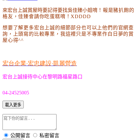
來宏台上誠賞屋時要記得要找吳佳臻小姐唷
！報是豬扒飽的
格友
，佳臻
會請你吃蛋糕唷
！XDDDD
想要了解更多宏台上誠的細節部分也可以上他們的官網查
詢
，上頭寫的比較專業
，我這裡只是不專業作白日夢的賞
屋心得^^
宏台企業‧宏忠建設‧凱麗營造
宏台上誠接待中心在黎明路福星路口
04-24525005
載入更多
公開留言
私密留言