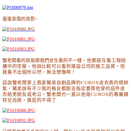
蛋蛋哀傷的背影~
蟹老闆看的就是跟我們女生看的不一樣
，他都是在看工程結
構中的空屋
，他說比較可以看到建設公司的施工品質
，但
我
看不出個所以然
，無法想像啊
！
話說蟹老闆穿上我家豬弟自創品牌的CUBOX皮衣真的很帥
氣
，豬弟說有不少我的格友都跑去指定要買他穿的這件皮
衣給男朋友或老公
，蟹老闆也一直以他是CUBOX的專屬模
特兒自居
，臭屁的不得了