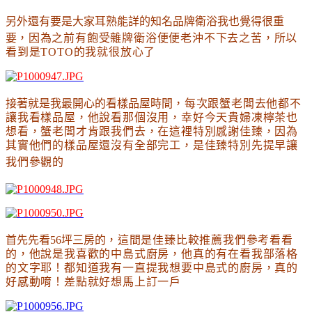
另外還有要是大家耳熟能詳的知名品牌衛浴我也覺得很重
要
，因為之前有飽受雜牌衛浴便便老沖不下去之苦
，所以
看到是TOTO的我就很放心了
接著就是我最開心的看樣品屋時間
，每次跟蟹老闆去他都不
讓我看樣品屋
，他說看那個沒用
，幸好今天貴婦凍檸茶也
想看
，蟹老闆才肯跟我們去
，在這裡特別感謝佳臻
，因為
其實他們的樣品屋還沒有全部完工
，是佳臻特別先提早讓
我們參觀的
首先先看56坪三房的
，這間是佳臻比較推薦我們參考看看
的
，他說是我喜歡的中島式廚房
，他真的有在看我部落格
的文字耶
！都知道我有一直提我想要中島式的廚房
，真的
好感動唷
！差點就好想馬上訂一戶