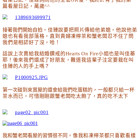
篇看屋日記，萬歲^^
接著我們開始自拍
，佳臻說要把照片傳給他弟媳
，他說他弟
媳也有看我部落格
，
直到
貴婦凍檸茶和蟹老闆忍不住了問
我們是相認好了沒
，哈
！
話說上次賣給我結婚鑽戒的Hearts On Fire小姐也是叫佳蓁
耶
！後來我們還成了好朋友
，難道我這輩子注定要栽在叫
佳臻的人的手上嗎
？
第一次碰到來賞屋的還會給我們吃蛋糕的
，一般都只給一杯
茶水而已
，可惜剛剛跟蟹老闆吃太飽了
，真的吃不太下
我和蟹老闆看屋的習慣很不同
，像我和凍檸茶都只喜歡看樣