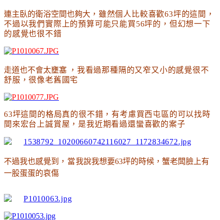
連主臥的衛浴空間也夠大
，雖然個人比較喜歡63坪的這間
，
不過以我們實際上的預算可能只能買56坪的
，但幻想一下
的感覺也很不錯
走道也不會太壅塞
，我看過那種隔的又窄又小的感覺很不
舒服
，很像老舊國宅
63坪這間的格局真的很不錯
，有考慮買西屯區的可以找時
間來
宏台上誠賞屋
，是我近期看過還蠻喜歡的案子
不
過我也感覺到
，當
我說我想要63坪的時候
，
蟹老闆臉上有
一股蛋
蛋
的哀傷