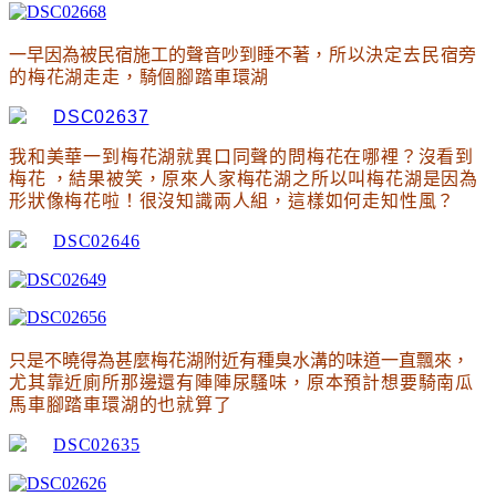
一早因為被民宿施工的聲音吵到睡不著
，所以決定去民宿旁
的梅花湖走走
，騎個腳踏車環湖
我和美華一到梅花湖就異口同聲的問梅花在哪裡
？沒看到
梅花
，結果被笑
，原來人家梅花湖之所以叫梅花湖是因為
形狀像梅花啦
！很沒知識兩人組
，這樣如何走知性風
？
只是不曉得為甚麼梅花湖附近有種臭水溝的味道一直飄來
，
尤其靠近廁所那邊還有陣陣尿騷味
，原本預計想要騎南瓜
馬車腳踏車環湖的也就算了