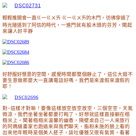
輕輕推開會一直ㄍ一ㄍㄨㄞ ㄍ一ㄍㄨㄞ的木門
，
彷彿穿過了
時光隧道到了阿信的時代
，一進門就有股木頭的芬芳
，聞起
來讓人好平靜
好舒服好愜意的空間
，感覺時間都整個靜止了
，這位大姐不
要生意做那麼大一直講電話好嗎
，我們是來渡假來渡假的
耶
！
對~這樣才對嘛
！要像這樣放空放空放空
，三個空空
，天氣
微涼
，我們坐著坐著都要打盹了
，好想就這樣直接躺在榻
榻米上
，聞著榻榻米溫馨的幽香
，隔壁桌自己一人來旅行
的阿媽級畫家也跑過來與我們聊天
，脂粉未施的臉上看的
出來他年輕時是個美人胚子
，談吐優雅又很有氣質
，看著