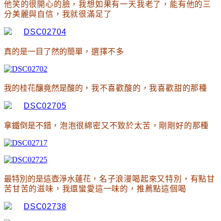
他笑的很開心的臉
，
我想如果有一天我老了
，
能有他的三
分美麗與自信
，
我就很滿足了
真的是一目了然的簡單
，選擇不多
我的桂花釀竟然是酸的
，我不喜歡酸的
，我喜歡甜的那種
拿鐵倒是不錯
，泡泡很綿密又不致於太苦
，剛剛好的那種
最特別的是這壺淨水蓮花
，名子浪漫喝起來又特別
，有點甘
苦甘苦的滋味
，我還蠻愛這一味的
，推薦點這個喝