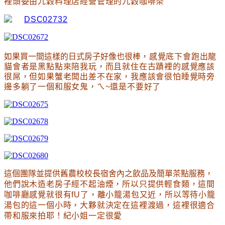
裡頭
委由九穀料理店經營管理的九
穀咖啡茶
如果買一間這樣的日式房子好像也很棒
，感覺底下會跑出龍
貓會者是黑點點來陪我玩
，而且就住在古蹟裡的感覺應該
很屌
，但如果蟹老闆出差不在家
，我應該會很怕睡覺時旁
邊多躺了一個和服女鬼
，ㄟ~還是不要好了
這個團隊並提供舊農校校長宿舍內之飲品及簡單茶點服務
，
他們說木造老房子經不起油煙
，所以只提供輕食類
，這間
咖啡廳感覺就很有fU了
，離小籠湯包又近
，所以等待小籠
湯包的這一個小時
，大夥就決定在這裡渡過
，這裡很適合
帶和服來拍耶
！紀小姐一定很愛