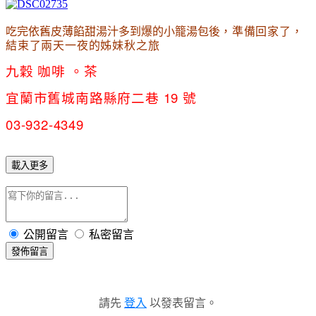
吃完依舊皮薄餡甜湯汁多到爆的小籠湯包後
，準備回家了
，
結束了兩天一夜的姊妹秋之旅
九穀
咖啡
 。茶 
宜蘭市舊城南路縣府二巷 19 號 
03-932-4349
載入更多
公開留言
私密留言
發佈留言
請先
登入
以發表留言。