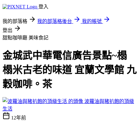
登入
我的部落格
我的部落格後台
我的帳號
登出
甜點咖啡廳
美味食記
金城武中華電信廣告景點~榻
榻米古老的味道 宜蘭文學館 九
穀咖啡。茶
波蘿油與豬扒飽的頂級
生活
12年前