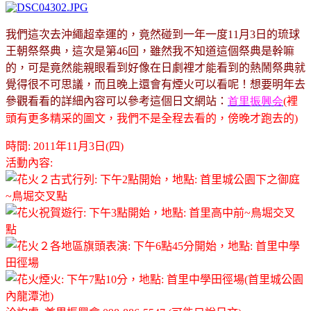
我們這次去沖繩超幸運的，竟然碰到一年一度11月3日的琉球
王朝祭祭典，這次是第46回，雖然我不知道這個祭典是幹嘛
的，可是竟然能親眼看到好像在日劇裡才能看到的熱鬧祭典就
！想要明年去
覺得很不可思議，而且晚上還會有煙火可以看呢
參觀看看的詳細內容可以參考這個日文網站
：
首里振興会
(裡
頭有更多精采的圖文，我們不是全程去看的，傍晚才跑去的)
時間: 2011年11月3日(四)
活動內容:
古式行列: 下午2點開始，地點: 首里城公園下之御庭
~鳥堀交叉點
祝賀遊行: 下午3點開始，地點: 首里高中前~鳥堀交叉
點
各地區旗頭表演: 下午6點45分開始，地點: 首里中學
田徑場
煙火: 下午7點10分，地點: 首里中學田徑場(首里城公園
內龍潭池)