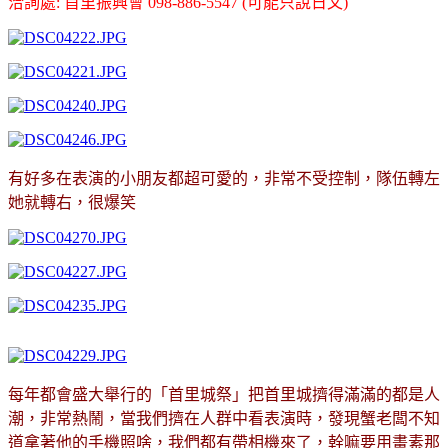
洽詢處: 首里振興會 098-886-5547 (可能只說日文)
有好多在表演的小朋友都超可愛的，非常不受控制，隊伍轉左
她就轉右，很爆笑
每年都會盛大舉行的「首里城祭」把首里城擠得滿滿的都是人
潮，非常熱鬧，當我們擠在人群中看表演時，發現蟹老闆不知
道拿著他的手機照啥，我們都有帶相機來了，幹嘛要用畫素那