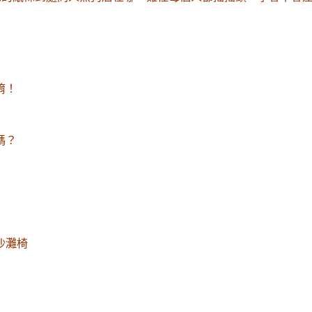
唷
！
嗎
？
沙灘椅