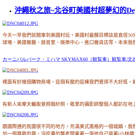
沖繩秋之旅~北谷町美國村超夢幻的Depot 
今天一早我們就開車到美國村玩
，美國村最醒目標誌是直徑5
球場、美國餐廳、錄音室、娛樂中心、進口雜貨店等，本來我
カーニバルパーク・ミハマ
SKYMAX60
（観覧車）観覧車
/
北
裡面有好幾個購物商場
，這個有龍的這棟我們覺得不大好逛
，
有新人來摩天輪取景照婚紗照
，敬業的攝影師整個人都趴在地
跟國際通的氛圍很不同的地方
，充滿美式風格的一個城鎮
，我
加一個尊敬的尊
，
沒唸書的蟹老闆拿著一張他自己寫著(小林蹲