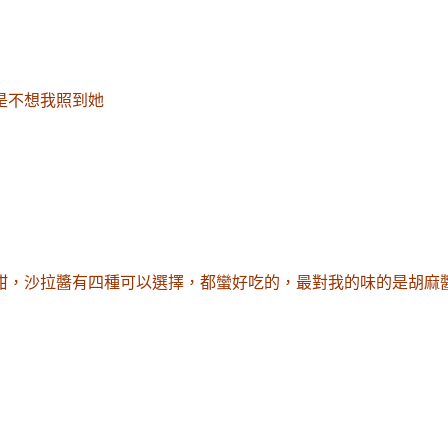
是不想我照到她
甜
，沙拉醬有四種可以選擇
，都蠻好吃的
，最對我的味的是胡麻