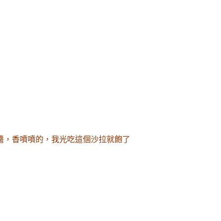
醬
，香噴噴的
，我光吃這個沙拉就飽了