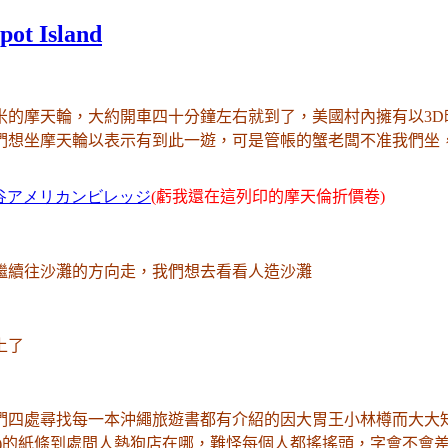
Island
0米的摩天輪，大約開車四十分鐘左右就到了
，
美國村內擁有以3
們想坐摩天輪以表示有到此一遊，可是管帳的蟹老闆不准我們坐
谷アメリカンビレッジ
(虧我還在這列印的摩天倫折價卷)
繼續往沙灘的方向走
，我們想去看看人造沙灘
上了
們四處尋找每一本沖繩旅遊書都有介紹的因大胃王小林樽而大大
)的紙條到處問人熱狗店在哪
，難怪每個人都搖搖頭
，字會不會