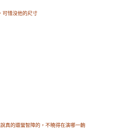
，可惜沒他的尺寸
人說真的還蠻智障的
，不曉得在演哪一齣