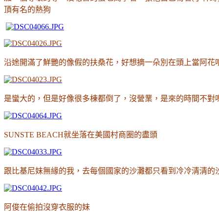
頂有名的熱狗
沿途開滿了鮮艷的像假的扶桑花
，好想摘一朵別在頭上當阿花
是蠻大的
，
但是好像很多棟都倒了
，
沒營業
，是來的時間不對
SUNSTE BEACH就坐落在美國村商圈的盡頭
跟比基尼妹無緣的我
，去每個國家的沙灘都只看到冷冷清清的
阿俊在偷拍沒穿衣服的妹