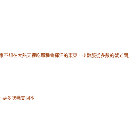
家不想在大熱天裡吃那種會揮汗的東東
，少數服從多數的蟹老闆
，要多吃幾支回本