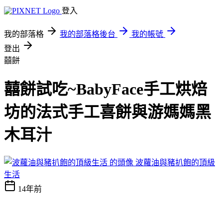
登入
我的部落格
我的部落格後台
我的帳號
登出
囍餅
囍餅試吃~BabyFace手工烘焙
坊的法式手工喜餅與游媽媽黑
木耳汁
波蘿油與豬扒飽的頂級
生活
14年前