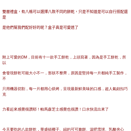
雙層禮盒，有八格可以選擇八款不同的餅乾，只是不知道是可以自行搭配還
是
是他們幫我們配好好的呢？盒子真是可愛透了
附上可愛的
DM
，目前有十一款手工餅乾，上頭寫著，因為是手工餅乾，所
以
會發現餅乾可能大小不一，形狀不整齊，原因是堅持每一片都純手工製作，
不
只用機器切割，每一片都用心烘烤，呈現最新鮮美味的口感，超人氣鈕扣巧
克
力看起來感覺很讚耶！帕馬森芝士感覺也很讚！口水快流出來了
今天要吃的八款餅乾，華盛頓椰子、紐約可可脆餅、滾吧雪球、乳酪夾心