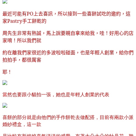
最近可能有
PO
上去喜訊，所以接到一些喜餅試吃的邀約，這
家
Pastry
手工餅乾的
周
先生非常有熱誠，馬上說要親自拿來給我，哇！好用心的店
家唷！所以我們就
約
在離我們家很近的多波啦啦碰面，也是年輕人創業，給你們
拍拍手，都很厲害
耶！
當然也要跟小貓拍一張，她也是年輕人創業的代表
喜餅的部分就是由他們的手作餅乾去做配搭，目前有兩款小派
婚紗禮盒，這一款
是比較有新嫁娘喜氣洋洋的感覺，有著大朵大朵的牡丹花，聽