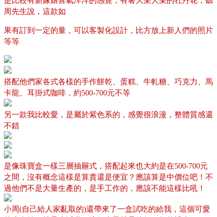
周先生說，這款如
果有訂到一定的量，可以客製化設計，比方放上新人們的照片
等等
搭配他們家各式各樣的手作餅乾、蛋糕、牛軋糖、巧克力、馬
卡龍、耳掛式咖啡，約
元不等
500-700
另一款我比較愛，是屬於紫色系的，感覺很浪漫，整體質感還
不錯
是像珠寶盒一樣三層抽屜式，搭配起來也大約是在
元
500-700
之間，沒有概念這樣是算貴還是便宜？應該算是中價位吧！不
過他們不是大量生產的，是手工作的，應該不能這樣比吼！
小周
自己給人家亂取的
還帶來了一盒試吃的給我，這個可愛
(
)