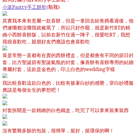
小派Pastry
手工餅乾
(
點我
)
其實我本來有意屬一款喜餅，但是一拿回去給爸媽看過後，他
們連嚐都沒嚐我就被罵了，所以只好作罷，就是新竹
RT
的精
緻小西餅喜餅版，以前在新竹住過一陣子，很愛吃
RT
，我想
我很喜歡吃，親朋好友們應該也會喜歡吃
算是常態一直都有在賣的西餅禮盒，但是都會有不同的節日封
套，比方聖誕節有聖誕氣氛的封套，像喜餅有喜餅專用的結婚
專屬封套，這款是金色的，印上白色的
wedding
字樣
我比較喜歡這款白色的，比較有披著白紗的感覺，穿白紗禮服
應該是每個女生的夢想吧！
封套拆開是一款精緻的白色鐵盒，吃完了可以拿來裝東裝西
沒有繁雜多餘的包裝，很簡單，挺好，挺環保的啊！