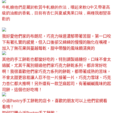
牛軋糖他們是屬於軟質牛軋糖的作法，嚐起來軟
中又帶著高
Q
級奶油般的香氣，目前有杏仁與夏威夷果口味，兩種我都蠻喜
歡的
我好愛他們家的布朗尼，巧克力味道濃郁帶著苦甜，第一口咬
下有著扎實的感覺，但入口後卻又綿綿的慢慢的融化在嘴裡，
加入了無花果與蔓越莓乾，甜中帶酸的風味頗清爽的
其他的手工餅乾也都蠻好吃的，特別調製過糖份，口味不會太
過膩，尤其千萬別錯過他們家巧克力餅乾系列，都非常好吃
啊！我很喜歡他們家巧克力系列的餅乾，都帶著成熟的苦味，
不會太甜更容易讓人忍不住一片接著一片，巧克力雪球、巧克
力杏仁都大推啊！另外還有一款芝麻起司，有著鹹鹹風味的起
司餅，這個也好吃唷！
小派
Pastry
手工餅乾的店卡，喜歡的朋友可以上他們官網看
看唷！
如何訂購
小派
Pastry
手工餅乾：