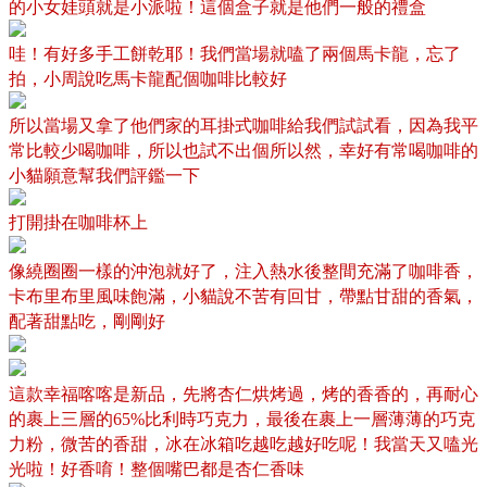
的小女娃頭就是小派啦！這個盒子就是他們一般的禮盒
哇！有好多手工餅乾耶！我們當場就嗑了兩個馬卡龍，忘了
拍，小周說吃馬卡龍配個咖啡比較好
所以當場又拿了他們家的耳掛式咖啡給我們試試看，因為我平
常比較少喝咖啡，所以也試不出個所以然，幸好有常喝咖啡的
小貓願意幫我們評鑑一下
打開掛在咖啡杯上
像繞圈圈一樣的沖泡就好了，注入熱水後整間充滿了咖啡香，
卡布里布里風味飽滿，小貓說不苦有回甘，帶點甘甜的香氣，
配著甜點吃，剛剛好
這款幸福喀喀是新品，先將杏仁烘烤過，烤的香香的，再耐心
的裹上三層的
比利時巧克力，最後在裹上一層薄薄的巧克
65%
力粉，微苦的香甜，冰在冰箱吃越吃越好吃呢！我當天又嗑光
光啦！好香唷！整個嘴巴都是杏仁香味