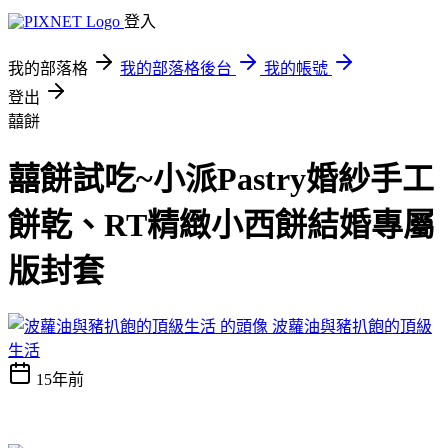
登入
我的部落格
我的部落格後台
我的帳號
登出
囍餅
囍餅試吃~小派Pastry婚紗手工
餅乾、RT精緻小西餅結婚專屬
版封套
波蘿油與豬扒飽的頂級
生活
15年前