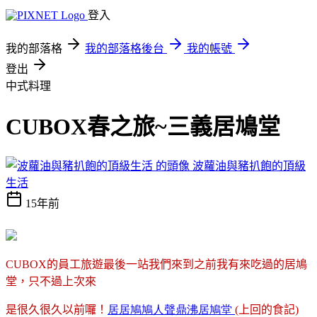
登入
我的部落格
我的部落格後台
我的帳號
登出
中式料理
CUBOX春之旅~三義居鳩堂
波蘿油與豬扒飽的頂級
生活
15年前
的員工旅遊最後一站我們來到之前我有來吃過的居鳩
CUBOX
堂，只不過上次來
是很久很久以前囉！
居居鳩鳩人聲鼎沸居鳩堂
上回的食記
(
)