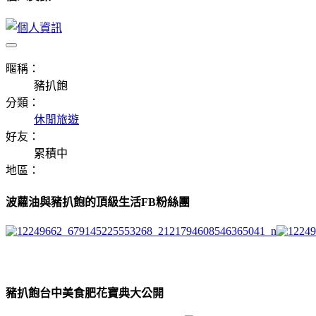
暱稱：
豬扒飽
分類：
休閒旅遊
好友：
累積中
地區：
波蘿油與豬扒飽的頂級生活FB粉絲團
豬扒飽台中美食肥花寶典大公開