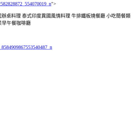
">
式或辦桌料理 泰式印度異國風情料理 牛排鐵板燒餐廳 小吃簡餐類
茶早午餐咖啡廳