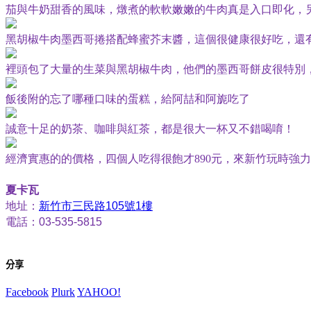
茄與牛奶甜香的風味，燉煮的軟軟嫩嫩的牛肉真是入口即化，
黑胡椒牛肉墨西哥捲搭配蜂蜜芥末醬，這個很健康很好吃，還
裡頭包了大量的生菜與黑胡椒牛肉，他們的墨西哥餅皮很特別
飯後附的忘了哪種口味的蛋糕，給阿喆和阿旎吃了
誠意十足的奶茶、咖啡與紅茶，都是很大一杯又不錯喝唷！
經濟實惠的的價格，四個人吃得很飽才
元，來新竹玩時強力
890
夏卡瓦
地址：
新竹市三民路
號
樓
105
1
電話：
03-535-5815
分享
Facebook
Plurk
YAHOO!