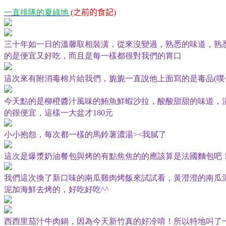
一直排隊的夏綠地
之前的食記
(
)
三十年如一日的溫馨取相裝潢，從來沒變過，熟悉的味道，熟
的是便宜又好吃，而且是每一樣都很對我們的胃口
這次來有附消毒棉片給我們，旎旎一直說他上面寫的是毒品
噗
(
今天點的是柳橙醬汁風味的鮪魚鮮蝦沙拉，酸酸甜甜的味道，
的很便宜，這樣一大盆才
元
180
小小抱怨，每次都一樣的馬鈴薯濃湯
><我膩了
這次是爆漿奶油餐包與烤的有點焦焦的的應該算是法國麵包吧
我們這次換了新口味的南瓜雞肉烤飯來試試看，黃澄澄的南瓜
泥加海鮮去烤的，好吃好吃
^^
西西里茄汁牛肉鍋，因為今天新竹真的好冷唷！所以特地叫了