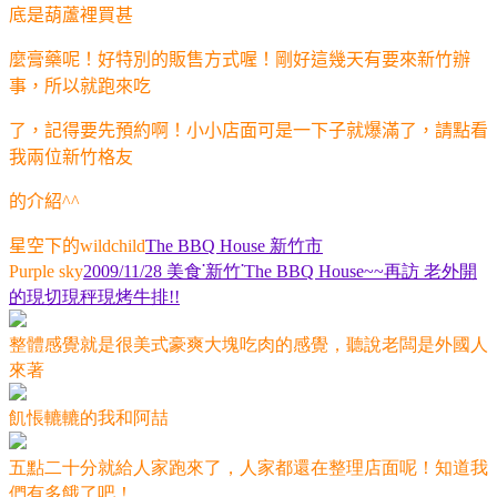
底是葫蘆裡買甚
麼膏藥呢！好特別的販售方式喔！剛好這幾天有要來新竹辦
事，所以就跑來吃
了，記得要先預約啊！小小店面可是一下子就爆滿了，請點看
我兩位新竹格友
的介紹
^^
星空下的
新竹市
wildchild
The BBQ House
美食˙新竹˙
再訪
老外開
Purple sky
2009/11/28
The BBQ House~~
的現切現秤現烤牛排
!!
整體感覺就是很美式豪爽大塊吃肉的感覺，聽說老闆是外國人
來著
飢悵轆轆的我和阿喆
五點二十分就給人家跑來了，人家都還在整理店面呢！知道我
們有多餓了吧！