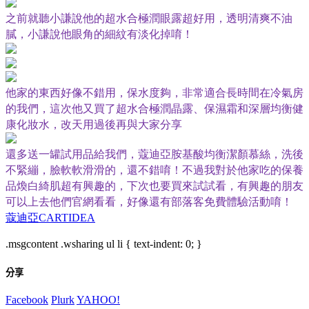
之前就聽小謙說他的超水合極潤眼露超好用，透明清爽不油
膩，小謙說他眼角的細紋有淡化掉唷！
他家的東西好像不錯用，保水度夠，非常適合長時間在冷氣房
的我們，這次他又買了超水合極潤晶露、保濕霜和深層均衡健
康化妝水，改天用過後再與大家分享
還多送一罐試用品給我們，蔻迪亞胺基酸均衡潔顏慕絲，洗後
不緊繃，臉軟軟滑滑的，還不錯唷！不過我對於他家吃的保養
品煥白綺肌超有興趣的，下次也要買來試試看，有興趣的朋友
可以上去他們官網看看，好像還有部落客免費體驗活動唷！
蔻迪亞
CARTIDEA
.msgcontent .wsharing ul li { text-indent: 0; }
分享
Facebook
Plurk
YAHOO!