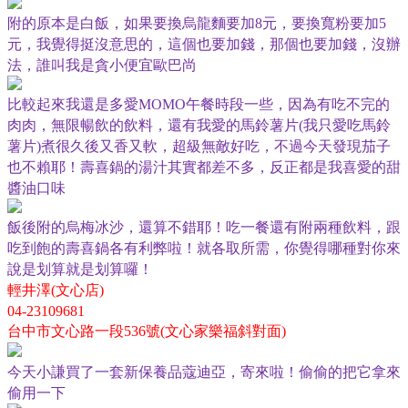
附的原本是白飯，如果要換烏龍麵要加
元，要換寬粉要加
8
5
元，我覺得挺沒意思的，這個也要加錢，那個也要加錢，沒辦
法，誰叫我是貪小便宜歐巴尚
比較起來我還是多愛
午餐時段一些，因為有吃不完的
MOMO
肉肉，無限暢飲的飲料，還有我愛的馬鈴薯片
我只愛吃馬鈴
(
薯片
煮很久後又香又軟，超級無敵好吃，不過今天發現茄子
)
也不賴耶！壽喜鍋的湯汁其實都差不多，反正都是我喜愛的甜
醬油口味
飯後附的烏梅冰沙，還算不錯耶！吃一餐還有附兩種飲料，跟
吃到飽的壽喜鍋各有利弊啦！就各取所需，你覺得哪種對你來
說是划算就是划算囉！
輕井澤
文心店
(
)
04-23109681
台中市文心路一段
號
文心家樂福斜對面
536
(
)
今天小謙買了一套新保養品蔻迪亞，寄來啦！偷偷的把它拿來
偷用一下