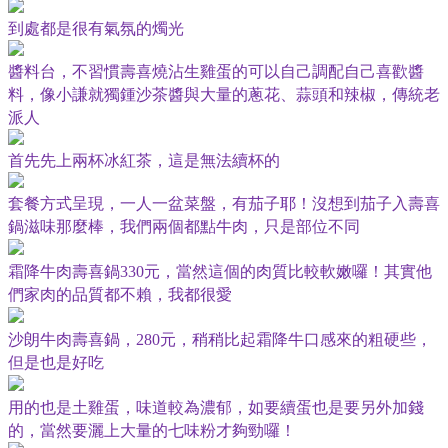
到處都是很有氣氛的燭光
醬料台，不習慣壽喜燒沾生雞蛋的可以自己調配自己喜歡醬
料，像小謙就獨鍾沙茶醬與大量的蔥花、蒜頭和辣椒，傳統老
派人
首先先上兩杯冰紅茶，這是無法續杯的
套餐方式呈現，一人一盆菜盤，有茄子耶！沒想到茄子入壽喜
鍋滋味那麼棒，我們兩個都點牛肉，只是部位不同
霜降牛肉壽喜鍋
元，當然這個的肉質比較軟嫩囉！其實他
330
們家肉的品質都不賴，我都很愛
沙朗牛肉壽喜鍋，
元，稍稍比起霜降牛口感來的粗硬些，
280
但是也是好吃
用的也是土雞蛋，味道較為濃郁，如要續蛋也是要另外加錢
的，當然要灑上大量的七味粉才夠勁囉！