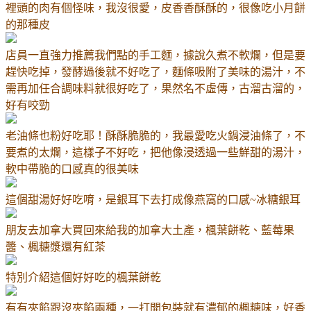
裡頭的肉有個怪味，我沒很愛，皮香香酥酥的，很像吃小月餅
的那種皮
店員一直強力推薦我們點的手工麵，據說久煮不軟爛，但是要
趕快吃掉，發酵過後就不好吃了，麵條吸附了美味的湯汁，不
需再加任合調味料就很好吃了，果然名不虛傳，古溜古溜的，
好有咬勁
老油條也粉好吃耶！酥酥脆脆的，我最愛吃火鍋浸油條了，不
要煮的太爛，這樣子不好吃，把他像浸透過一些鮮甜的湯汁，
軟中帶脆的口感真的很美味
這個甜湯好好吃唷，是銀耳下去打成像燕窩的口感
~
冰糖銀耳
朋友去加拿大買回來給我的加拿大土產，楓葉餅乾、藍莓果
醬、楓糖漿還有紅茶
特別介紹這個好好吃的楓葉餅乾
有有夾餡跟沒夾餡兩種，一打開包裝就有濃郁的楓糖味，好香