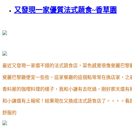
又發現一家優質法式蔬食~香草園
最近又發現一家還不錯的法式蔬食店，菜色感覺很像斐麗巴黎
斐麗巴黎廳便宜一些些，這家餐廳的這個點常常在換店家，之
香料屋的咖哩料理的樣子，我和小謙有去吃過，剛好那天還有
和小謙還有上報呢！結果現在又換成法式蔬食店了。。。。看
舒服的