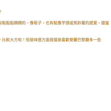
？
有點黏黏稠稠的，像筍子，也有點像芋頭或馬鈴薯的感覺，還蠻
，比較大方啦！但是味道方面我還是喜歡斐麗巴黎廳多一些