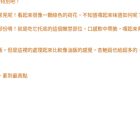
很特別吧！
常見呢！看起來很像一顆綠色的荷花，不知道嚐起來味道如何呢
部份唷！就是吃它托底的這個嫩莖部位，口感軟中帶脆，嚐起來
飯，但是這裡的處理起來比較像油飯的感覺，杏鮑菇也給超多的
，素到最高點