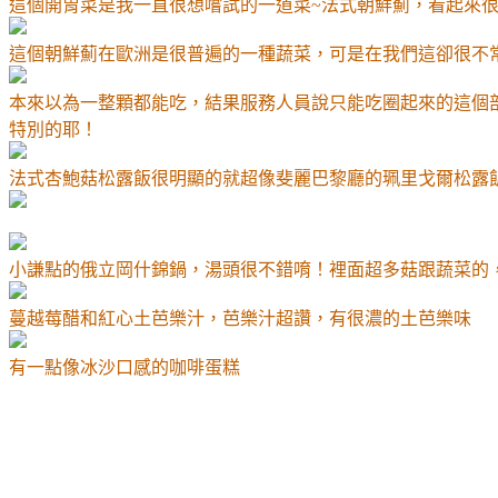
這個開胃菜是我一直很想嚐試的一道菜
~
法式朝鮮薊，看起來
這個朝鮮薊在歐洲是很普遍的一種蔬菜，可是在我們這卻很不
本來以為一整顆都能吃，結果服務人員說只能吃圈起來的這個
特別的耶！
法式杏鮑菇松露飯很明顯的就超像斐麗巴黎廳的珮里戈爾松露
小謙點的俄立岡什錦鍋，湯頭很不錯唷！裡面超多菇跟蔬菜的
蔓越莓醋和紅心土芭樂汁，芭樂汁超讚，有很濃的土芭樂味
有一點像冰沙口感的咖啡蛋糕