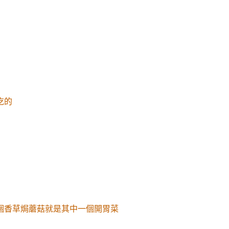
吃的
個香草焗蘑菇就是其中一個開胃菜