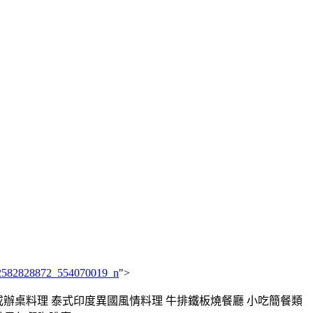
">
式或辦桌料理 泰式印度異國風情料理 牛排鐵板燒餐廳 小吃簡餐類