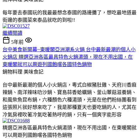
每年要去泰國玩的我最最想念泰國的路邊攤了，想吃最地道最
街邊的泰國菜來泰品就吃的到啦!!
繼續閱讀
5年前
台中美食新開幕~東暖閣亞洲潮系火鍋 台中最新最潮的個人小
火鍋店 精選亞洲各區最具特色火鍋湯頭，現在不用出國，在
東暖閣就可以周遊列國飽嚐各國特色鍋物
鍋物料理
美味食記
台中最新最潮的個人小火鍋店，粵式白椒豬肚雞、天府川香麻
辣鍋、南洋辣味叻沙鍋、寶島蒜香蛤蠣鍋、釜山蕈菇滋養鍋、
和風柴魚昆布鍋，六種顏色六種湯頭，光是在他們粉絲團看到
這張照片就好想來吃了，我是那種夏天也要吃鍋的人，尤其在
冷氣房裡吹著冷氣吃著熱呼的鍋，只有一個爽字能形容
精選亞洲各區最具特色火鍋湯頭，現在不用出國，在東暖閣就
可以周遊列國飽嚐各國特色鍋物