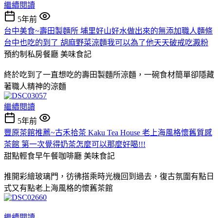
繼續閱讀
5年前
台中美食~壽田製麵所 埔里好山好水做出來的無添加職人麵條
台中也吃的到了 胡麻野菜涼麵我可以為了他天天破戒吃澱粉
預約制私房餐廳
美味食記
終於吃到了一直想吃的壽田製麵所涼麵，一碗食材簡單卻隱藏
著職人精神的涼麵
繼續閱讀
5年前
豐原茶館推薦~古禾拾茶 Kaku Tea House 老上海風格懷舊質感
茶館 第一次覺得奶茶怎麼可以那麼好喝!!!
甜點輕食早午餐咖啡廳
美味食記
推開彩繪玻璃門，彷彿搭乘時光機回到過去，復古氛圍有點日
式又有點老上海風格的懷舊茶館
繼續閱讀