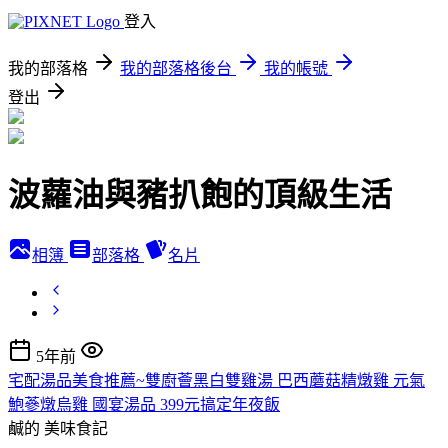
登入
我的部落格
我的部落格後台
我的帳號
登出
波蘿油與豬扒飽的頂級生活
相簿
部落格
名片
5年前
宅配湯品美食推薦~雙廚薈黑白雙雞湯 巴西蘑菇精燉雞 元氣
鮑蔘燉烏雞 國宴湯品 399元搞定年夜飯
鹹的
美味食記