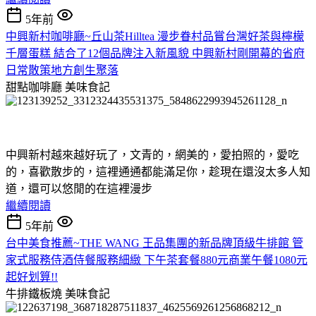
5年前
中興新村咖啡廳~丘山茶Hilltea 漫步眷村品嘗台灣好茶與檸檬
千層蛋糕 結合了12個品牌注入新風貌 中興新村剛開幕的省府
日常散策地方創生聚落
甜點咖啡廳
美味食記
中興新村越來越好玩了，文青的，網美的，愛拍照的，愛吃
的，喜歡散步的，這裡通通都能滿足你，趁現在還沒太多人知
道，還可以悠閒的在這裡漫步
繼續閱讀
5年前
台中美食推薦~THE WANG 王品集團的新品牌頂級牛排館 管
家式服務侍酒侍餐服務細緻 下午茶套餐880元商業午餐1080元
起好划算!!
牛排鐵板燒
美味食記