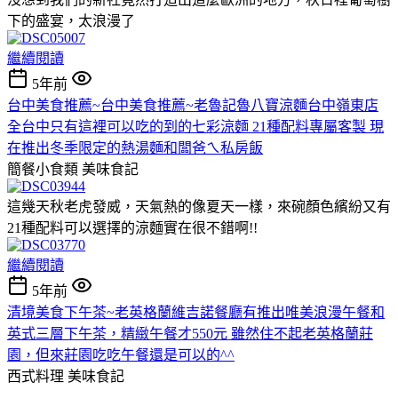
下的盛宴，太浪漫了
繼續閱讀
5年前
台中美食推薦~台中美食推薦~老魯記魯八寶涼麵台中嶺東店
全台中只有這裡可以吃的到的七彩涼麵 21種配料專屬客製 現
在推出冬季限定的熱湯麵和闆爸ㄟ私房飯
簡餐小食類
美味食記
這幾天秋老虎發威，天氣熱的像夏天一樣，來碗顏色繽紛又有
21種配料可以選擇的涼麵實在很不錯啊!!
繼續閱讀
5年前
清境美食下午茶~老英格蘭維吉諾餐廳有推出唯美浪漫午餐和
英式三層下午茶，精緻午餐才550元 雖然住不起老英格蘭莊
園，但來莊園吃吃午餐還是可以的^^
西式料理
美味食記