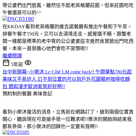
帶公婆們出門放風，雖然住不起老英格蘭莊園，但來莊園吃吃
午餐還是可以的^^
在KKDAY看到老英格蘭的維吉諾餐廳有推出午餐和下午茶，
排餐午餐才550元，又可以去清境走走，感覺還不賴，跟蟹老
闆一樣都是標準的老中胃的公公婆婆這次竟然肯賞臉出門吃西
餐，本來一直很擔心他們會吃不習慣呢!!
繼續閱讀
5年前
台中新開幕~小樂沐 Le Côté LM come back!! 午間單點780元起
美味又平易近人 訂不到位置的可以到戶外花園喝杯咖啡吃麵
包 猶如漫步歐洲氣氛好好啊!!
預約制的餐廳
美味食記
看到小樂沐復活的消息，立馬就在網路訂了，搶到兩個位置真
開心，聽說現在可是搶手很一位難求呢!!樂沐的開始與結束我
都有參與，那小樂沐的回歸也一定要有我啊!!