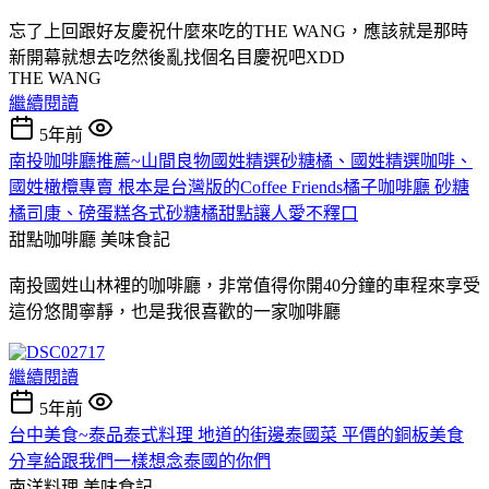
忘了上回跟好友慶祝什麼來吃的THE WANG，應該就是那時
新開幕就想去吃然後亂找個名目慶祝吧XDD
THE WANG
繼續閱讀
5年前
南投咖啡廳推薦~山間良物國姓精選砂糖橘、國姓精選咖啡、
國姓橄欖專賣 根本是台灣版的Coffee Friends橘子咖啡廳 砂糖
橘司康、磅蛋糕各式砂糖橘甜點讓人愛不釋口
甜點咖啡廳
美味食記
南投國姓山林裡的咖啡廳，非常值得你開40分鐘的車程來享受
這份悠閒寧靜，也是我很喜歡的一家咖啡廳
繼續閱讀
5年前
台中美食~泰品泰式料理 地道的街邊泰國菜 平價的銅板美食
分享給跟我們一樣想念泰國的你們
南洋料理
美味食記