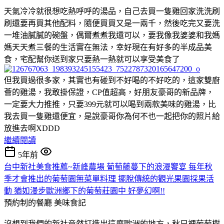
天氣冷冷就很想吃熱呼呼的湯品，自己去買一隻雞回家洗洗刷
刷還要再買其他配料，隨便買買又是一兩千，然後吃完又要洗
一堆油膩膩的碗盤，偶爾煮煮我還可以，要我像我婆婆和我媽
媽天天煮三餐的生活實在無法，幸好現在有好多的半成品美
食，宅配幫你送到家只要熱一熱就可以享受美食了
但我買過很多家，其實也有碰到不好喝的不好吃的，這家雙廚
薈的雞湯，我敢掛保證，CP值超高，好朋友豪哥的新品牌，
一定要大力推推，只要399元就可以喝到兩款美味的雞湯，比
我去買一隻雞還便宜，是說豪哥你為何不也一起把你的照片給
放進去啊XDDD
繼續閱讀
5年前
台中新社美食推薦~新峰農場 葡萄藤蔓下的浪漫饗宴 每年秋
季才會推出的葡萄園無菜單料理 擺脫傳統的觀光果園採果活
動 猶如漫步歐洲鄉下的葡萄莊園中 好夢幻啊!!
預約制的餐廳
美味食記
沒想到我們的新社竟然打造出這麼歐洲的地方，秋日裡葡萄樹