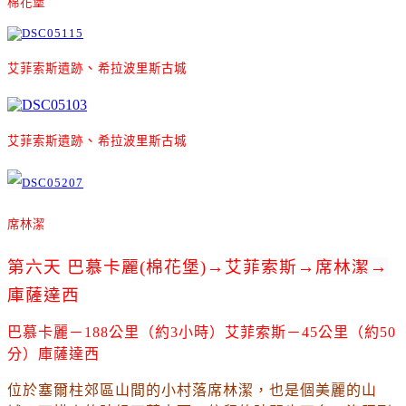
棉花堡
、
艾菲
索斯遺跡
希拉波里斯古城
、
艾菲
索斯遺跡
希拉波里斯古城
席林
潔
第六天 巴慕卡麗(棉花堡)→
艾菲索斯
→
席林
潔
→
庫薩達西
巴慕卡麗－188公里（約3小時）艾菲索斯－45公里（約50
分）庫薩達西
位於塞爾柱郊區山間的小村落席林潔
，也是個美麗的山