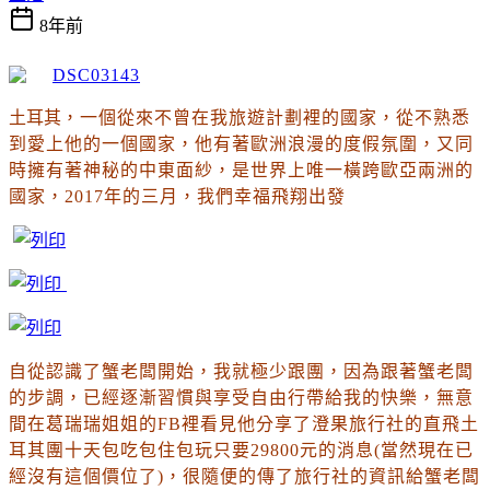
8年前
土耳其
，一個從來不曾在我旅遊計劃裡的國家
，從不熟悉
到愛上他的一個國家
，他有著歐洲浪漫的度假氛圍
，又同
時擁有著神秘的中東面紗
，是
世界上唯一橫跨歐亞兩洲的
國家
，
2017年的三月
，我們幸福飛翔出發
自從認識了蟹老闆開始
，我就極少跟團
，因為跟著蟹老闆
的步調
，已經逐漸習慣與享受自由行帶給我的快樂
，
無意
間在葛瑞瑞姐姐的FB裡看見他分享了澄果旅行社的直飛土
耳其團十天
包吃包住包玩
只要29800元的消息(當然現在已
經沒有這個價位了)
，很隨便的傳了旅行社的資訊給蟹老闆