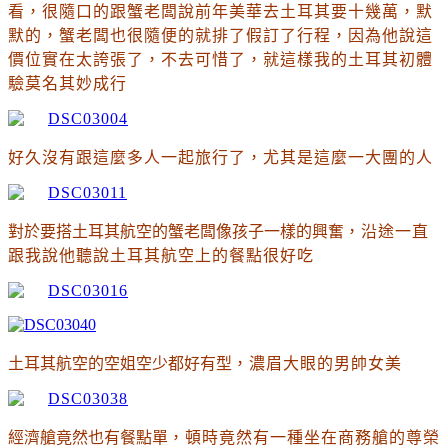
看
，很隨口的跟蟹老闆說前年美華去土耳其要十幾萬
，默
默的
，
蟹老闆也很隨便的就排了假訂了行程
，因為他說這
價位實在太誇張了
，不去可惜了
，就這樣我的土耳其初體
驗莫名其妙成行
好久沒有跟這麼多人一起旅行了
，尤其是這麼一大團的人
對於要搭土耳其航空的蟹老闆像孩子一樣的興奮
，沿途一直
跟我說他聽說土耳其航空上的餐點很好吃
土耳其航空的空姐空少都好有型
，濃眉大眼的男帥女美
經濟艙竟然也有餐點單
，頓時竟然有一種坐在商務艙的尊榮