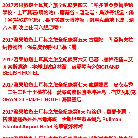
2017澄果旅遊土耳其之旅全紀錄第四天 卡帕多其亞參觀地毯
學校、土耳其石(購物站)→蘑菇谷、駱駝岩、烏沙奇城堡、鴿
子谷(特殊的地形)→果里美露天博物館→凱馬克勒地下城→洞
穴人家 晚上住洞穴飯店唷!!
2017澄果旅遊土耳其之旅全紀錄第五天 古驛站→孔亞梅夫拉
納博物館→溫泉度假勝地巴慕卡麗
2017澄果旅遊土耳其之旅全紀錄第六天 巴慕卡麗棉花堡→艾
菲索斯遺跡→寧靜山城席林潔→宿愛琴海旁的GRAND
BELISH HOTEL
2017澄果旅遊土耳其之旅全紀錄第七天 庫薩達西→皮衣走秀
→三生三世十里桃花林→愛琴海渡假勝地坤達島→宿艾瓦勒克
GRAND TEMIZEL HOTEL海景飯店
2017澄果旅遊土耳其之旅全紀錄第8天 特洛伊→嘉那卡麗→
搭渡輪通過達達尼爾海峽→伊斯坦堡市區觀光 Pullman
Istanbul Airport Hotel 的早餐好棒棒