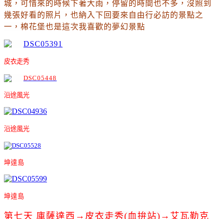
城
，
可惜來的時候下著大雨
，停留的時間也不多
，沒照到
幾張好看的照片
，也納入下回要來自由行必訪的景點之
一
，棉花堡也是這次我喜歡的夢幻景點
皮衣走秀
沿途風光
沿途風光
坤達島
坤達島
第七天 庫薩達西→
皮衣走秀(血拚站)
→艾瓦勒克