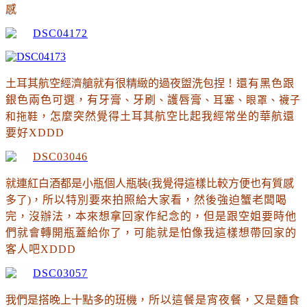
感
土耳其航空經濟艙就有很精緻的過夜盥洗包捏
！還有黑色跟
銀色兩色可選
，有牙膏
、
牙刷
、
護唇膏
、
耳塞
、
眼罩
、
襪子
和拖鞋
，怎麼突然覺得土耳其航空比起我經常坐的華航還
要好XDDD
就連紅白酒都是小瓶個人瓶裝(我覺得這樣比較方便也有質感
多了)
，所以特別要來拍照給大家看
，然後強迫蟹老闆喝
完
，沒辦法
，本來想拿回家作紀念的
，但是跟空姐要時他
們就會轉開瓶蓋給你了
，可能就是怕像我這樣想帶回家的
客人吧XDDD
我們是搭晚上十點多的班機
，所以這餐是宵夜餐
，又是麵食