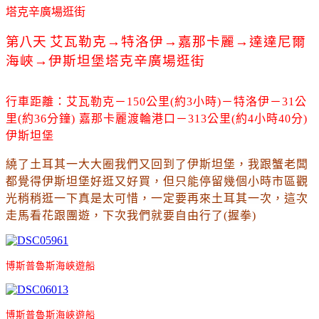
塔克辛廣場逛街
第八天
艾瓦勒克
→
特洛伊
→嘉那卡麗
→達達尼爾
海峽
→伊斯坦堡
塔克辛廣場逛街
行車距離：
艾瓦勒克
－
150公里(約3小時)
－特洛伊
－31公
里(約36分鐘) 
嘉那卡麗渡輪港口
－313公里(約4小時40分)
伊斯坦堡
繞了土耳其一大大圈我們又回到了伊斯坦堡
，我跟蟹老闆
都覺得伊斯坦堡好逛又好買
，但只能停留幾個小時市區觀
光稍稍逛一下真是太可惜
，一定要再來土耳其一次
，這次
走馬看花跟團遊
，下次我們就要自由行了(握拳)
博斯普魯斯海峽遊船
博斯普魯斯海峽遊船