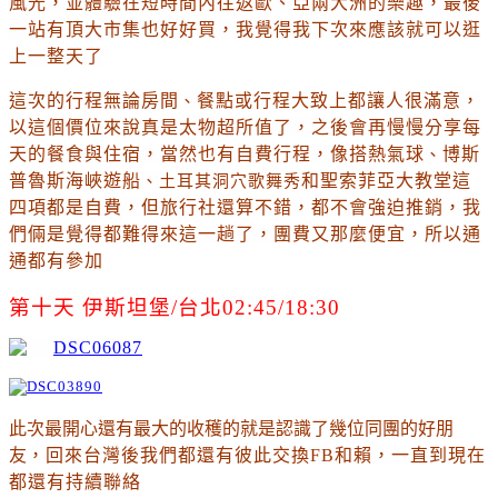
風光，並體驗在短時間內往返歐、亞兩大洲的樂趣
，最後
一站有頂大市集也好好買
，我覺得我下次來應該就可以逛
上一整天了
這次的行程無論房間
、
餐點或行程大致上都讓人很滿意
，
以這個價位來說真是太物超所值了
，之後會再慢慢分享每
天的餐食與住宿
，當然也有自費行程
，像搭熱氣
球
、
博斯
普魯斯海峽遊船
、
土耳其洞穴歌舞秀
和
聖
索菲亞大教堂這
四項都是自費
，但旅行社還算不錯
，都不會強迫推銷
，我
們倆是覺得都難得來這一趟了
，團費又那麼便宜
，所以通
通都有參加
第十天 伊斯坦堡/台北02:45/18:30
此次最開心還有最大的收穫的就是認識了幾位同團的好朋
友
，回來台灣後我們都還有彼此交換FB和賴
，一直到現在
都還有持續聯絡