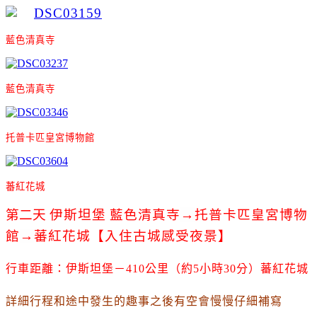
藍色清真寺
藍色清真寺
托普卡匹皇宮博物館
蕃紅花城
第二天
伊斯坦堡
藍色清真寺
→
托普卡匹皇宮博物
館
→
蕃紅花城
【入住古城感受夜景】
行車距離：伊斯坦堡－410公里（約5小時30分）蕃紅花城
詳細行程和途中發生的趣事之後有空會慢慢仔細補寫