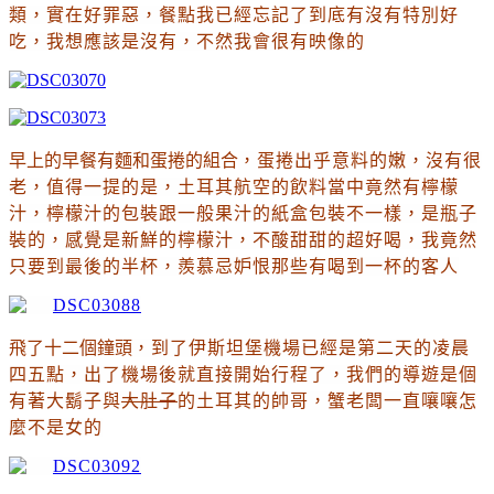
類
，
實在好罪惡
，餐點我已經忘記了到底有沒有特別好
吃
，我想應該是沒有
，不然我會很有映像的
早上的早餐有麵和蛋捲的組合
，
蛋捲出乎意料的嫩
，沒有很
老
，
值得一提的是
，土耳其航空的飲料當中竟然有檸檬
汁
，檸檬汁的包裝跟一般果汁的紙盒包裝不一樣
，是瓶子
裝的
，感覺是新鮮的檸檬汁
，不酸甜甜的超好喝
，我竟然
只要到最後的半杯
，羨慕忌妒恨那些有喝到一杯的客人
飛了十二個鐘頭
，到了伊斯坦堡機場已經是第二天的凌晨
四五點
，出了機場後就直接開始行程了
，我們的導遊是個
有著大鬍子與
大肚子
的土耳其的帥哥
，蟹老闆一直嚷嚷怎
麼不是女的