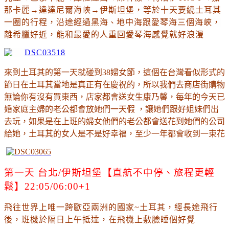
那卡麗
→
達達尼爾海峽→伊斯坦堡
，等於十天要繞土耳其
一圈的行程
，沿途經過黑海
、
地中海跟愛琴海三個海峽
，
離希臘好近
，
能和最愛的人重回愛琴海感覺就好浪漫
來到土耳其的第一天就碰到38婦女節，這個在台灣看似形式的
節日在土耳其當地是真正有在慶祝的，所以我們去商店街購物
無論你有沒有買東西，店家都會送女生康乃馨，每年的今天已
婚家庭主婦的老公都會放她們一天假 ，讓她們跟好姐妹們出
去玩，如果是在上班的婦女他們的老公都會送花到她們的公司
給她，土耳其的女人是不是好幸福
，至少一年都會收到一束花
第一天 
台北/伊斯坦堡
【直航不中停、旅程更輕
鬆】22:05/06:00+1
飛往世界上唯一跨歐亞兩洲的國家~土耳其，經長途飛行
後，班機於隔日上午抵達
，在飛機上敷臉睡個好覺