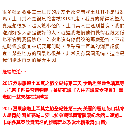
很多聽到我要去土耳其的朋友們都會問我土耳其不是很亂
嗎
，
土耳其不是很危險會被ISIS抓走
，我真的覺得這些人
真是想很多
，超大驚小怪的
，
土耳其人民溫馴善良
，我們
碰到好多人都是很好的人
，就連我殺價他們覺得我殺太低
也不會對我擺臉色
，治安
也沒有你們說的那麼恐怖
，
不趁
這時候撿便宜來玩要等何時
，重點是土耳其的消費超便
宜
，某些地方的風景也很美
，非常具有異國風情
，
這也是
我們還想再訪的最大主因
繼續旅遊~~
2017澄果旅遊土耳其之旅全紀錄第二天 伊斯坦堡藍色清真寺
→托普卡匹皇宮博物館→蕃紅花城【入住古城感受夜景】 蟹
老闆一整天都在調時差
2017澄果旅遊土耳其之旅全紀錄第三天 美麗的蕃紅花山城令
人想再訪 蕃紅花城→安卡拉參觀凱莫爾陵寢紀念館→鹽湖→
卡帕多其亞欣賞著名的旋轉舞以及當地情歌舞(自費)