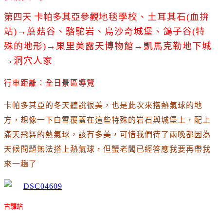
第四天
卡帕多其亞
參觀
地毯學校、土耳其石(血拚
站)
→
蘑菇谷、駱駝岩、烏沙奇城堡、鴿子谷(特
殊的地形)
→
果里美露天博物館
→
凱馬克勒地下城
→洞穴人家
行車距離：全日景區導覽
卡帕多其亞的冬天聽說很美
，也是此次來搭熱氣球的地
方
，
想像一下白雪覆蓋在這些特殊的岩石與城堡上
，配上
滿天飛舞的熱氣球
，該有多美
，可惜我們待了兩晚都因為
天候問題無法搭上熱氣球
，但蟹老闆已經答應我要再帶我
來一趟了
古驛站