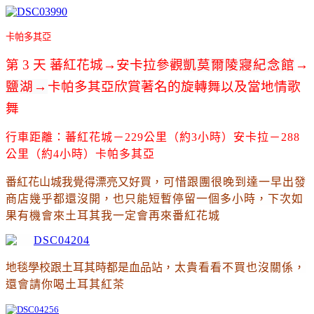
卡帕多其亞
第 3 天 蕃紅花城→安卡拉參觀
凱莫爾陵寢紀念館
→
鹽湖→
卡帕多其亞欣賞著名的旋轉舞以及當地情歌
舞
行車距離：蕃紅花城－229公里（約3小時）安卡拉－288
公里（約4小時）卡帕多其亞
番紅花山城我覺得漂亮又好買
，可惜跟團很晚到達一早出發
商店幾乎都還沒開
，也
只能短暫停留一個多小時
，下次如
果有機會來土耳其我一定會再來番紅花城
地毯學校跟土耳其時都是血品站
，太貴看看不買也沒關係
，
還會請你喝土耳其紅茶