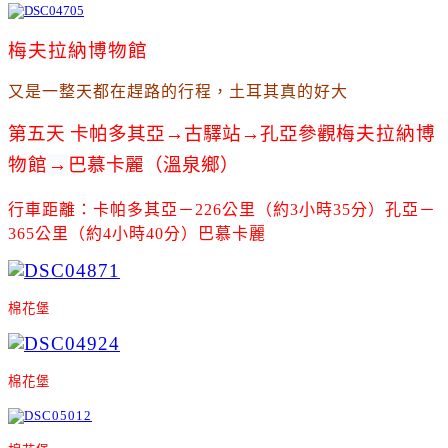
梅夫拉納博物館
又是一整天都在趕路的行程
，土耳其真的好大
第五天 卡帕多其亞→
古驛站
→
孔亞參觀
梅夫拉納博
物館
→
巴
慕卡麗（溫泉鄉）
行車距離：卡帕多其亞－226公里（約3小時35分）孔亞－
365公里（約4小時40分）巴慕卡麗
棉花堡
棉花堡