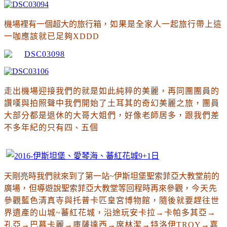
機場裡有一個超大的旅行箱
，如果是全家人一起旅行帶上這
一咖應該就已足夠XDDD
走出機場迎接我們的就是如此純粹的美麗
，再同團團員的
讚嘆與拍照聲中我們開始了土耳其的奇幻美麗之旅
，團員
大部分都是退休的大哥大姐們
，好像老師居多
，跟我們差
不多年紀的只有四
、
五個
天剛亮時我們就來到了第一站~伊斯坦堡聖索菲亞大教堂前的
廣場
，
但導遊說聖索菲亞大教堂等回程時再來參觀
，今天先
參觀藍色清真寺與
托普卡匹皇宮博物館，隨後就要趕往
世
界遺產的山城~蕃紅花城
，沿途玩安卡拉
→
卡帕多其亞
→
孔亞
→
巴慕卡麗
→
庫薩達西
→
席林潔
→
特洛伊TROY→嘉