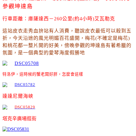
參觀
坤達島
行車距離：庫薩達西－260公里(約4小時)艾瓦勒克
這站皮衣走秀血拚站有人消費
，聽說皮衣最低可以殺到五
折
，今天沿途的風光明媚百花盛開
，梅花(不確定是梅花)
和桃花都一整片開的好美
，傍晚參觀的坤達島有著希臘的
氛圍
，是一個典型的愛琴海度假勝地
特洛伊
，這時候的蟹老闆好胖
，怎麼會這樣
達達尼爾海峽
塔克辛廣場逛街