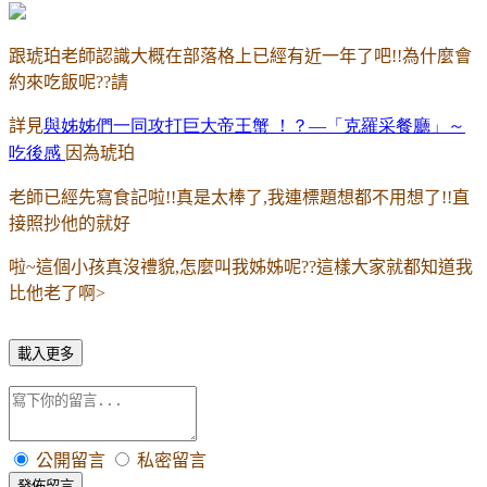
跟琥珀老師認識大概在部落格上已經有近一年了吧
!!
為什麼會
約來吃飯呢
??
請
詳見
與姊姊們一同攻打巨大帝王蟹
！？—「克羅采餐廳」～
吃後感
因為琥珀
老師已經先寫食記啦
!!
真是太棒了
,
我連標題想都不用想了
!!
直
接照抄他的就好
啦
~
這個小孩真沒禮貌
,
怎麼叫我姊姊呢
??
這樣大家就都知道我
比他老了啊
>
載入更多
公開留言
私密留言
發佈留言