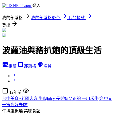
登入
我的部落格
我的部落格後台
我的帳號
登出
波蘿油與豬扒飽的頂級生活
相簿
部落格
名片
12年前
台中美食~老闆大方 牛肉juicy 長髮妹又正的 一川禾牛(台中又
一宵夜好去處)
牛排鐵板燒
美味食記