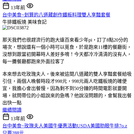
13年前
台中美食~划算的八道藏創作鐵板料理雙人享豔套餐
牛排鐵板燒
美味食記
那天我們也很趕流行的跑大遠百來看少年pi，訂了8點20分的
場次，想說還有一個小時可以覓食，於是跑來11樓的餐廳街，
沒想到跟當初開幕時人差好多唷！今天都冷冷清清的沒有人，
每一攤餐廳都跑來外面拉客了
本來想去吃玫瑰夫人，後來被這間八道藏的雙人享豔套餐給吸
引住，兩個人晚餐時段才998元，998元兩人吃鐵板燒的確便
宜，我擔心會出餐慢，因為剩不到50分鐘的時間電影就要開
場，就問帶位的小姐說來的急嗎？他說沒問題的，會幫我出餐
出快一點
繼續閱讀
13年前
台中美食~玫瑰夫人美國牛優惠活動USDA美國肋眼牛排7o.z
只要288元