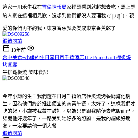
這家一川禾牛我在
雪倫情報局
家裡頭看到就超想去吃，馬上想
約人家在這裡相見歡，沒想到他們都沒人要理我 (;´༎ Д༎ `)，親
愛的你們再不約我，東京香蕉就要變成東京香蕉乾了
繼續閱讀
13年前
台中美食~小謙的生日宴日月千禧酒店The Prime-Grill 極炙燒
烤餐廳
牛排鐵板燒
美味食記
今年小謙的生日我們選在日月千禧酒店極炙燒烤餐廳幫他慶
生，因為他們終於推出便宜的商業午餐，太好了，這樣我們才
吃的起，小謙被我蒙在鼓裡，以為只是跟我隨便去吃飯而已，
認識他好幾年了，一路受到她好多的照顧，是我的超級好朋
友，一定要請他一頓大餐
繼續閱讀