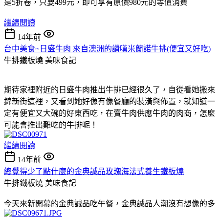
是5折卷，只要499元，即可享有原價980元的等值消費
繼續閱讀
14年前
台中美食~日盛牛肉 來自澳洲的讚嘆米蘭諾牛排(便宜又好吃)
牛排鐵板燒
美味食記
期待家裡附近的日盛牛肉推出牛排已經很久了，自從看她搬來
錦新街這裡，又看到她好像有像餐廳的裝潢與佈置，就知道一
定有便宜又大碗的好東西吃，在賣牛肉供應牛肉的肉商，怎麼
可能會推出難吃的牛排呢！
繼續閱讀
14年前
總覺得少了點什麼的金典誠品玫瑰海法式養生鐵板燒
牛排鐵板燒
美味食記
今天來新開幕的金典誠品吃午餐，金典誠品人潮沒有想像的多