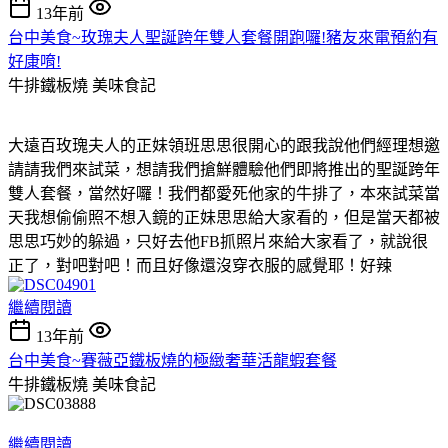
13年前
台中美食~玫瑰夫人聖誕跨年雙人套餐開跑囉!豬友來電預約有
好康唷!
牛排鐵板燒
美味食記
大遠百玫瑰夫人的正妹領班思思很開心的跟我說他們經理想邀
請請我們來試菜，想請我們搶鮮體驗他們即將推出的聖誕跨年
雙人套餐，當然好囉！我們都愛死他家的牛排了，本來試菜當
天我想偷偷照不想入鏡的正妹思思給大家看的，但是當天都被
思思巧妙的躲過，只好去他FB抓照片來給大家看了，就說很
正了，對吧對吧！而且好像還沒穿衣服的感覺耶！好辣
繼續閱讀
13年前
台中美食~賽薇亞鐵板燒的極緻奢華活龍蝦套餐
牛排鐵板燒
美味食記
繼續閱讀