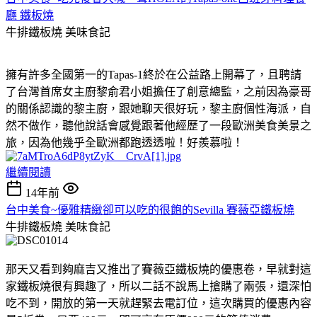
廳 鐵板燒
牛排鐵板燒
美味食記
擁有許多全國第一的Tapas-1終於在公益路上開幕了，且聘請
了台灣首席女主廚黎俞君小姐擔任了創意總監，之前因為豪哥
的關係認識的黎主廚，跟她聊天很好玩，黎主廚個性海派，自
然不做作，聽他說話會感覺跟著他經歷了一段歐洲美食美景之
旅，因為他幾乎全歐洲都跑透透啦！好羨慕啦！
繼續閱讀
14年前
台中美食~優雅精緻卻可以吃的很飽的Sevilla 賽薇亞鐵板燒
牛排鐵板燒
美味食記
那天又看到夠麻吉又推出了賽薇亞鐵板燒的優惠卷，早就對這
家鐵板燒很有興趣了，所以二話不說馬上搶購了兩張，還深怕
吃不到，開放的第一天就趕緊去電訂位，這次購買的優惠內容