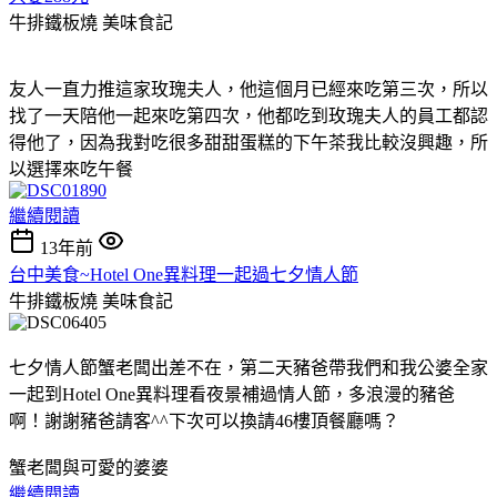
牛排鐵板燒
美味食記
友人一直力推這家玫瑰夫人，他這個月已經來吃第三次，所以
找了一天陪他一起來吃第四次，他都吃到玫瑰夫人的員工都認
得他了，因為我對吃很多甜甜蛋糕的下午茶我比較沒興趣，所
以選擇來吃午餐
繼續閱讀
13年前
台中美食~Hotel One異料理一起過七夕情人節
牛排鐵板燒
美味食記
七夕情人節蟹老闆出差不在，第二天豬爸帶我們和我公婆全家
一起到Hotel One異料理看夜景補過情人節，多浪漫的豬爸
啊！謝謝豬爸請客^^下次可以換請46樓頂餐廳嗎？
蟹老闆與可愛的婆婆
繼續閱讀