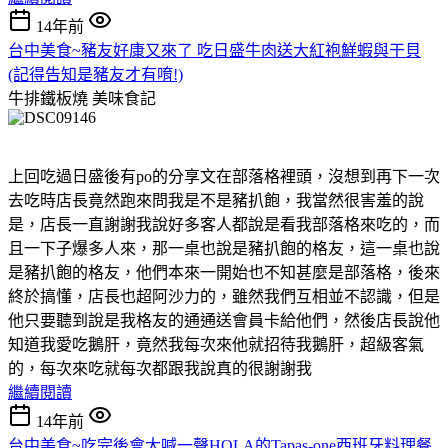
14年前
台中美食~豬友好康又來了 吃日盛牛肉送大紅袍鮮蝦與干貝
(記得告知是豬友才有唷!)
牛排鐵板燒
美味食記
上回吃過日盛後有po的分享文在部落格裡頭，沒想到再下一次
去吃時店長竟然跑來問我是不是豬扒飽，我當然很害羞的說
是，店長一直謝謝我說好多客人都說是看我部落格來吃的，而
且一下子爆多人來，那一桌也說是豬扒飽的格友，這一桌也說
是豬扒飽的格友，他們本來一開始也不知甚麼是部落格，後來
終於搞懂，店長也超阿沙力的，雖然我們互相並不認識，但是
他只要聽到說是我格友的通通送會員卡給他們，然後店長說他
知道我愛吃鵝肝，竟然我每次來他就招待我鵝肝，超級客氣
的，每次來吃就每次都跟我說真的很謝謝我
繼續閱讀
14年前
台中美食~吃完後會大喊一聲HOLA的Tapas-one西班牙料理餐