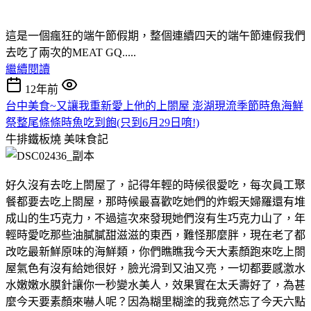
這是一個瘋狂的端午節假期，整個連續四天的端午節連假我們
去吃了兩次的MEAT GQ.....
繼續閱讀
12年前
台中美食~又讓我重新愛上他的上閤屋 澎湖現流季節時魚海鮮
祭整尾條條時魚吃到飽(只到6月29日唷!)
牛排鐵板燒
美味食記
好久沒有去吃上閤屋了，記得年輕的時候很愛吃，每次員工聚
餐都要去吃上閤屋，那時候最喜歡吃她們的炸蝦天婦羅還有堆
成山的生巧克力，不過這次來發現她們沒有生巧克力山了，年
輕時愛吃那些油膩膩甜滋滋的東西，難怪那麼胖，現在老了都
改吃最新鮮原味的海鮮類，你們瞧瞧我今天大素顏跑來吃上閤
屋氣色有沒有給她很好，臉光滑到又油又亮，一切都要感激水
水嫩嫩水膜針讓你一秒變水美人，效果實在太夭壽好了，為甚
麼今天要素顏來嚇人呢？因為糊里糊塗的我竟然忘了今天六點