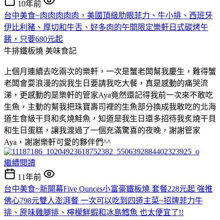
10年前
台中美食~肉肉肉肉肉，美國頂級肋眼菲力、牛小排、西班牙
伊比利豬、厚切和牛舌、好多肉的午間限定樂軒日式碳烤午
餚，只要680元起
牛排鐵板燒
美味食記
上個月連續去吃兩次的樂軒，一次是蟹老闆幫我慶生，難得蟹
老闆會耍浪漫的說我生日要請我吃大餐，真是感動的痛哭流
涕，更感動的是樂軒的管家Aya竟然還記得我前一次來不敢吃
生魚，主動的幫我把珠寶壽司裡的生魚部分換成我敢吃的北海
道生食級干貝和炙燒鮭魚，知道是我生日還多招待我炙燒干貝
和生日蛋糕，讓我渡過了一個充滿驚喜的夜晚，謝謝管家
Aya，謝謝樂軒可愛的夥伴們^^
繼續閱讀
11年前
台中美食~新開幕Five Ounces小富豪鐵板燒 套餐228元起 強推
佛心798元雙人澎湃餐 一次可以吃到四道主菜~招牌菲力牛
排、原味雞腿排、檸檬鮮蝦和冰島鱈魚 也太便宜了!!