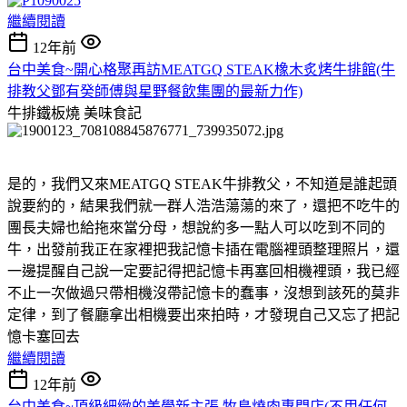
繼續閱讀
12年前
台中美食~開心格聚再訪MEATGQ STEAK橡木炙烤牛排館(牛
排教父鄧有癸師傅與星野餐飲集團的最新力作)
牛排鐵板燒
美味食記
是的，我們又來MEATGQ STEAK牛排教父，不知道是誰起頭
說要約的，結果我們就一群人浩浩蕩蕩的來了，還把不吃牛的
團長夫婦也給拖來當分母，想說約多一點人可以吃到不同的
牛，出發前我正在家裡把我記憶卡插在電腦裡頭整理照片，還
一邊提醒自己說一定要記得把記憶卡再塞回相機裡頭，我已經
不止一次做過只帶相機沒帶記憶卡的蠢事，沒想到該死的莫非
定律，到了餐廳拿出相機要出來拍時，才發現自己又忘了把記
憶卡塞回去
繼續閱讀
12年前
台中美食~頂級細緻的美學新主張 牧島燒肉專門店(不用任何