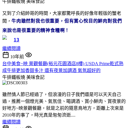
牛排鐵板燒
美味食記
又到了介紹帥哥的時間，大家都驚呼長的好像年輕版的蟹老
闆，
牛肉雖然對我也很重要，但有賞心悅目的鮮肉對我們
來說也是很重要的精神食糧啊
！
繼續閱讀
10年前
台中美食~映 景觀餐廳(裕元花園酒店8樓) USDA Prime乾式熟
成牛排更加香甜多汁 還有夜景加調酒 氣氛超好的
牛排鐵板燒
美味食記
雖然情人節已經過了，但浪漫的日子我們還是可以天天自己
過，推薦一個燈光美、氣氛佳、喝調酒、賞小鮮肉、賞夜景的
好地方~映景觀餐廳，就是之前的隨意鳥地方，距離上次來是
2010年的事了，時光真是匆匆流逝....
繼續閱讀