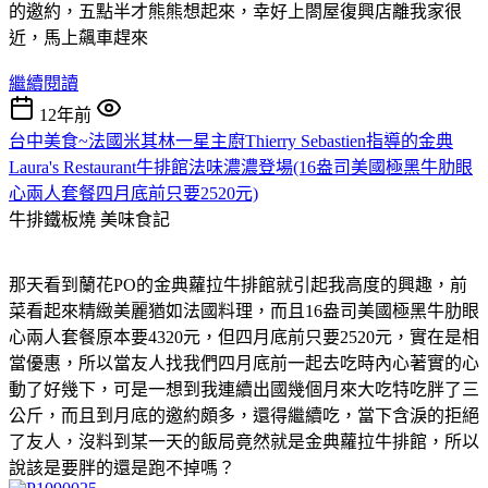
的邀約，五點半才熊熊想起來，幸好上閤屋復興店離我家很
近，馬上飆車趕來
繼續閱讀
12年前
台中美食~法國米其林一星主廚Thierry Sebastien指導的金典
Laura's Restaurant牛排館法味濃濃登場(16盎司美國極黑牛肋眼
心兩人套餐四月底前只要2520元)
牛排鐵板燒
美味食記
那天看到蘭花PO的金典蘿拉牛排館就引起我高度的興趣，前
菜看起來精緻美麗猶如法國料理，而且16盎司美國極黑牛肋眼
心兩人套餐原本要4320元，但四月底前只要2520元，實在是相
當優惠，所以當友人找我們四月底前一起去吃時內心著實的心
動了好幾下，可是一想到我連續出國幾個月來大吃特吃胖了三
公斤，而且到月底的邀約頗多，還得繼續吃，當下含淚的拒絕
了友人，沒料到某一天的飯局竟然就是金典蘿拉牛排館，所以
說該是要胖的還是跑不掉嗎？