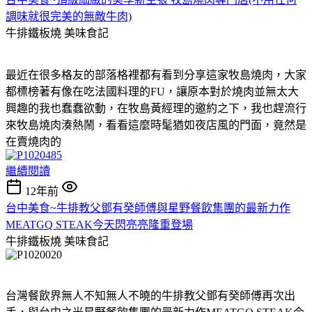
調味就很完美的無敵牛肉)
牛排鐵板燒
美味食記
最近在很多格友的部落格裡都有看到分享這家牧島燒肉，大家
都標榜著有像在吃法國料理的FU，讓原本對於燒肉並無太大
興趣的我也蠢蠢欲動，在牧島黃經理的邀約之下，我也趕流行
來牧島燒肉湊熱鬧，看看這麼時髦猶如夜店風的門面，竟然是
在賣燒肉的
繼續閱讀
12年前
台中美食~牛排教父鄧有癸師傅與星野餐飲集團的最新力作
MEATGQ STEAK今天閃亮亮隆重登場
牛排鐵板燒
美味食記
台灣餐飲界無人不知無人不曉的牛排教父鄧有癸師傅再次出