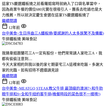
這家TS嚴選鐵板燒之前看羅姐寫時就納入了口袋名單當中，
因為商業午餐的價位680元實在很吸引人，團長去吃過也是大
力推薦，所以就決定慶生會選在這家TS嚴選鐵板燒了
繼續閱讀
12年前
台中美食~生日序曲三A鐵板燒(要感謝的人太多族繁不及備載)
牛排鐵板燒
美味食記
我猜韋姐跟蘭花三A一定有股份，他們常常請人家吃三A，我
都有偷偷注意到....
今天大家相約到我以後的家七期豪宅三A這裡來吃飯，多謝大
家的光臨，如有招待不週還請見諒
繼續閱讀
12年前
台中美食~MEATGQ STEAK教父牛排 最頂級的澳洲7+和牛肋
眼牛排和9+全和牛紐約客牛排(晚餐時段的菜色很不一樣唷!)
牛排鐵板燒
美味食記