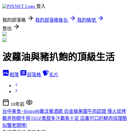
登入
我的部落格
我的部落格後台
我的帳號
登出
波蘿油與豬扒飽的頂級生活
相簿
部落格
名片
10年前
台中美食~Bistro88義法餐酒館 白金級美國牛肉認證 慢火炭烤
戰斧肋眼牛排35OZ香甜多汁霸氣十足 店裏可口的鮮肉協理酷
似蟹老闆唷!