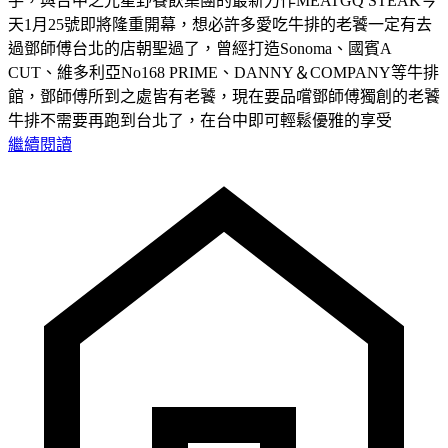
手，與台中之光星野餐飲集團的最新力作MEATGQ STEAK今
天1月25號即將隆重開幕，想必許多愛吃牛排的老饕一定有去
過鄧師傅台北的店朝聖過了，曾經打造Sonoma、國賓A
CUT、維多利亞No168 PRIME、DANNY＆COMPANY等牛排
館，鄧師傅所到之處皆有老饕，現在要品嚐鄧師傅獨創的老饕
牛排不需要再跑到台北了，在台中即可輕鬆優雅的享受
繼續閱讀