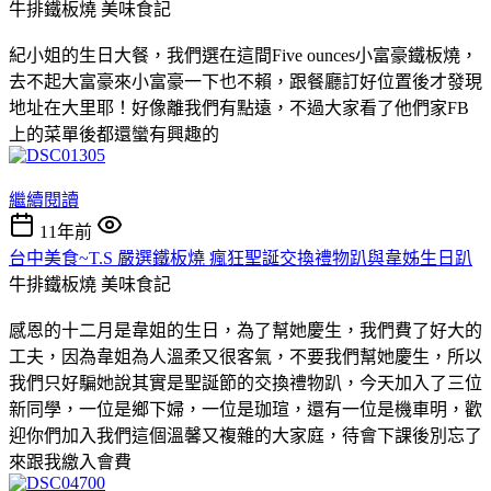
牛排鐵板燒
美味食記
紀小姐的生日大餐，我們選在這間Five ounces小富豪鐵板燒，
去不起大富豪來小富豪一下也不賴，跟餐廳訂好位置後才發現
地址在大里耶！好像離我們有點遠，不過大家看了他們家FB
上的菜單後都還蠻有興趣的
繼續閱讀
11年前
台中美食~T.S 嚴選鐵板燒 瘋狂聖誕交換禮物趴與韋姊生日趴
牛排鐵板燒
美味食記
感恩的十二月是韋姐的生日，為了幫她慶生，我們費了好大的
工夫，因為韋姐為人溫柔又很客氣，不要我們幫她慶生，所以
我們只好騙她說其實是聖誕節的交換禮物趴，今天加入了三位
新同學，一位是鄉下婦，一位是珈瑄，還有一位是機車明，歡
迎你們加入我們這個溫馨又複雜的大家庭，待會下課後別忘了
來跟我繳入會費