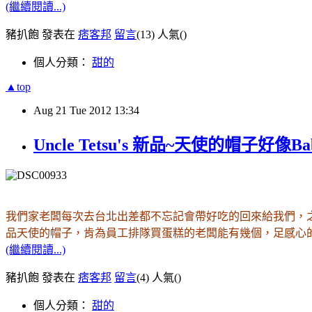
(繼續閱讀...)
豬扒飽 發表在
痞客邦
留言
(13)
人氣(
)
個人分類：
甜的
▲top
Aug
21
Tue
2012
13:34
Uncle Tetsu's 新品~天使的帽子好像B
，
我們家老闆每次去台北出差都不忘記會帶好吃的回來給我們
品天使的帽子
，肯為員工排隊買蛋糕的老闆能有幾個
，足感心
(繼續閱讀...)
豬扒飽 發表在
痞客邦
留言
(4)
人氣(
)
個人分類：
甜的