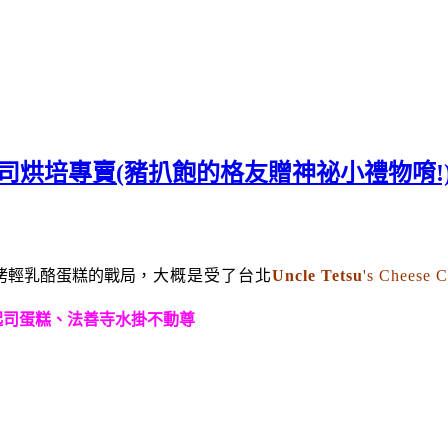
司烘培專賣(豬扒飽的格友贈神祕小禮物唷!
烤輕乳酪蛋糕的戰局
，大概是受了台北
Uncle Tetsu
's Chees
爺爺起司蛋糕、法善寺水掛不動尊