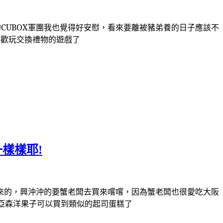
CUBOX軍團我也覺得好安慰，看來要離被豬弟養的日子應該不
最喜歡玩交換禮物的遊戲了
樣樣耶!
來的
，興沖沖的要蟹老闆去買來嚐嚐
，因為蟹老闆也很愛吃大阪
亞森洋果子可以買到類似的起司蛋糕了