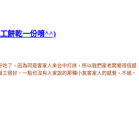
工餅乾一份唷^^)
好吃了
，因為同是客家人來台中打拼
，所以我們家老闆覺得倍感
員工很好
，
一點也沒有人家說的那種小氣客家人的感覺
，不過
，