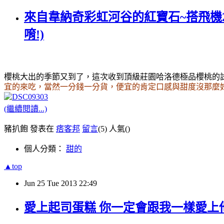
來自韋納奇彩虹河谷的紅寶石~搭飛機
唷!)
櫻桃大出的季節又到了
，這次收到頂級莊園哈洛德極品櫻桃的
宜的來吃
，當然一分錢一分貨
，便宜的肯定口感與甜度沒那麼
(繼續閱讀...)
豬扒飽 發表在
痞客邦
留言
(5)
人氣(
)
個人分類：
甜的
▲top
Jun
25
Tue
2013
22:49
愛上起司蛋糕 你一定會跟我一樣愛上