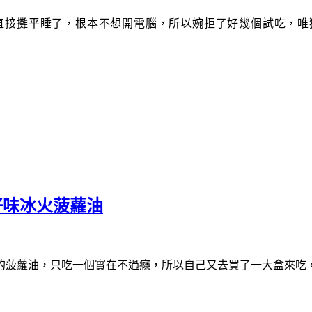
直接攤平睡了
，根本不想開電腦
，所以婉拒了好幾個試吃
，唯
好味冰火菠蘿油
的菠蘿油，只吃一個實在不過癮，所以自己又去買了一大盒來吃