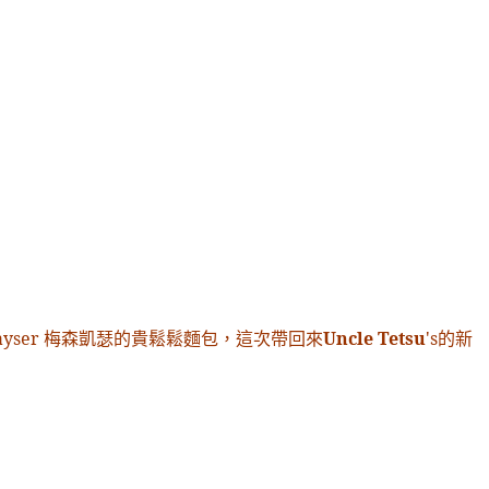
n Kayser 梅森凱瑟的貴鬆鬆麵包
，這次帶回來
Uncle Tetsu
's的新