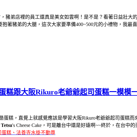
？看著日益壯大的
會，豬弟店裡的員工還真是美女如雲啊！是不是
要抱著豬弟的大腿，這次
大家要準備400~500元的小禮物，我
糕跟大阪Rikuro老爺爺起司蛋糕一模模一
乳酪蛋糕，直覺上就感覺應該是學習
大阪Rikuro老爺爺起司蛋糕
而
 Tetsu
's Cheese Cake
，可是離台中還是好遠啊~~終於
，在台中的
爺起司蛋糕、法善寺水掛不動尊