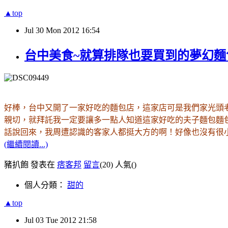
▲top
Jul
30
Mon
2012
16:54
台中美食~就算排隊也要買到的夢幻麵包
，台中又開了一家好吃的麵包店
，這家店可是我們家光頭
好棒
親切
，就拜託我
一定要讓多一點人知道這家好吃的夫子麵包麵
話說回來
，我周遭認識的客家人都挺大方的啊
！好像也沒有很
(繼續閱讀...)
豬扒飽 發表在
痞客邦
留言
(20)
人氣(
)
個人分類：
甜的
▲top
Jul
03
Tue
2012
21:58