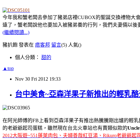
今年我和蟹老闆去參加了豬弟店裡CUBOX的聖誕交換禮物大
遠了，蟹老闆說他也要加入被豬弟養的行列，我們夫妻倆以後
(繼續閱讀...)
豬扒飽 發表在
痞客邦
留言
(5)
人氣(
)
個人分類：
甜的
▲top
Nov
30
Fri
2012
19:33
台中美食~亞森洋果子新推出的輕乳酪蛋
在阿光師傅的FB上看到亞森洋果子有推出熱騰騰剛出爐的輕
的老爺爺起司蛋糕
，雖然現在台北火車站也有賣類似款的
Uncle
2012大阪遊~551蓬萊肉包、夫婦善哉紅豆湯、Rikuro老爺