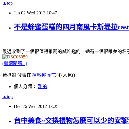
▲top
Jan
02
Wed
2013
10:47
不是蜂蜜蛋糕的四月南風卡斯堤拉caste
最近收到了一個很值得推薦的試吃邀約
，她有一個很唯美的名
(繼續閱讀...)
豬扒飽 發表在
痞客邦
留言
(4)
人氣(
)
個人分類：
甜的
▲top
Dec
26
Wed
2012
18:25
台中美食~交換禮物怎麼可以少的安黎