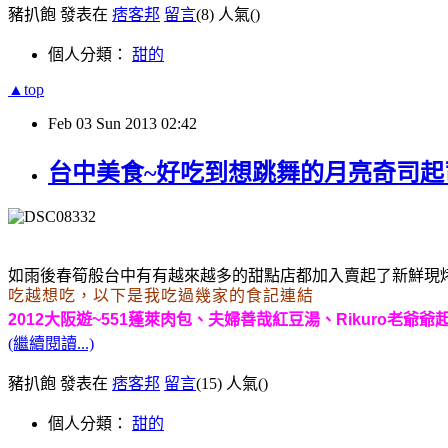
豬扒飽 發表在
痞客邦
留言
(8)
人氣(
)
個人分類：
甜的
▲top
Feb
03
Sun
2013
02:42
台中美食~好吃到想跳舞的月亮奇司起
如雨後春筍般台中有有越來越多的甜點店都加入賣起了新鮮現
吃越想吃
，
以下是我吃過幾家的食記連結
2012大阪遊~551蓬萊肉包、夫婦善哉紅豆湯、Rikuro老
(繼續閱讀...)
豬扒飽 發表在
痞客邦
留言
(15)
人氣(
)
個人分類：
甜的