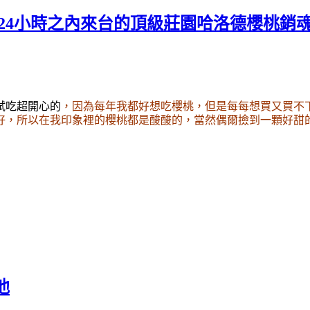
24小時之內來台的頂級莊園哈洛德櫻桃銷
試吃超開心的
，因為每年我都好想吃櫻桃
，但是每每想買又買不
好
，所以在我印象裡的櫻桃都是酸酸的
，當然偶爾撿到一顆好甜
他