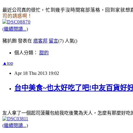
最近公司真的很忙
，忙到幾乎沒時間寫部落格
，回到家就想
司的誘惑啊
！
(繼續閱讀...)
豬扒飽 發表在
痞客邦
留言
(7)
人氣(
)
個人分類：
甜的
▲top
Apr
18
Thu
2013
19:02
台中美食~也太好吃了吧!中友百貨好
友人拿了一個起司菠蘿包給我吃後驚為天人，怎麼有那麼好吃
(繼續閱讀...)