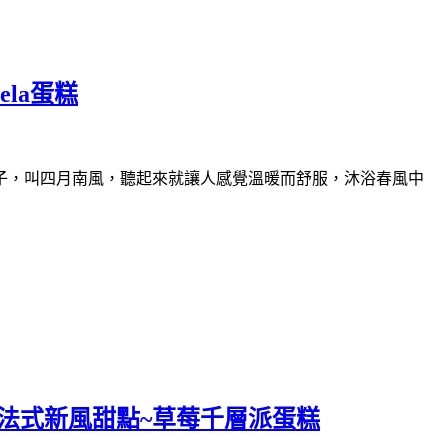
la蛋糕
子
，叫四月南風
，聽起來就讓人感覺溫暖而舒服
，沐浴春風中
法式新風甜點~草莓千層派蛋糕