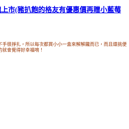
魂上市(豬扒飽的格友有優惠價再贈小藍莓
下手
很掙扎
，所以每次都買小小一盒來解解饞而已
，而且還挑便
的就會覺得好幸福唷
！