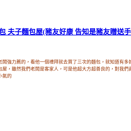
 夫子麵包屋(豬友好康 告知是豬友贈送手
老闆強力薦的
，看他一個禮拜就去買了三次的麵包
，就知道有多
包屋
，雖然我們老闆是客家人
，可是他超大方超善良的
，對我們
小氣的