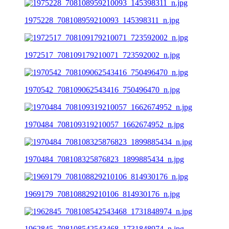
1975228_708108959210093_145398311_n.jpg
1972517_708109179210071_723592002_n.jpg
1970542_708109062543416_750496470_n.jpg
1970484_708109319210057_1662674952_n.jpg
1970484_708108325876823_1899885434_n.jpg
1969179_708108829210106_814930176_n.jpg
1962845_708108542543468_1731848974_n.jpg