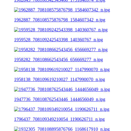
1962887_708108575876798_1584607342_n.jpg
1959528_708109242543398_140360767_n.jpg
1958282_708108662543456_656669277_n.jpg
1958138_708109619210027_1147990070_n.jpg
1947736_708108762543446_1444656049_n.jpg
1796437_708109349210054_1190626711_n.jpg