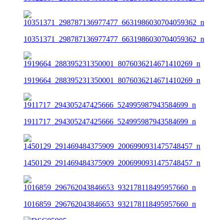
10351371_298787136977477_6631986030704059362_n
1919664_288395231350001_8076036214671410269_n
1911717_294305247425666_524995987943584699_n
1450129_291469484375909_2006990931475748457_n
1016859_296762043846653_932178118495957660_n