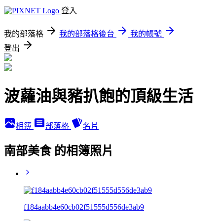
登入
我的部落格
我的部落格後台
我的帳號
登出
波蘿油與豬扒飽的頂級生活
相簿
部落格
名片
南部美食 的相簿照片
f184aabb4e60cb02f51555d556de3ab9