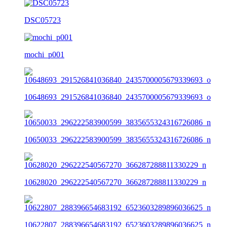
DSC05723
mochi_p001
10648693_291526841036840_2435700005679339693_o
10650033_296222583900599_3835655324316726086_n
10628020_296222540567270_366287288811330229_n
10622807_288396654683192_6523603289896036625_n