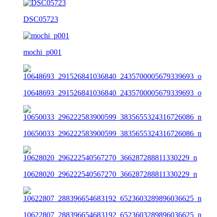
DSC05723
mochi_p001
10648693_291526841036840_2435700005679339693_o
10650033_296222583900599_3835655324316726086_n
10628020_296222540567270_366287288811330229_n
10622807_288396654683192_6523603289896036625_n