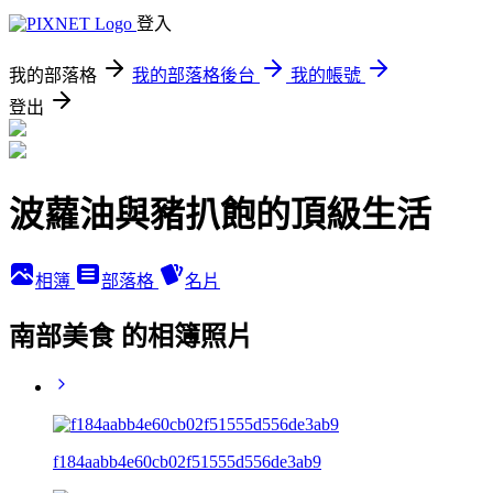
登入
我的部落格
我的部落格後台
我的帳號
登出
波蘿油與豬扒飽的頂級生活
相簿
部落格
名片
南部美食 的相簿照片
f184aabb4e60cb02f51555d556de3ab9