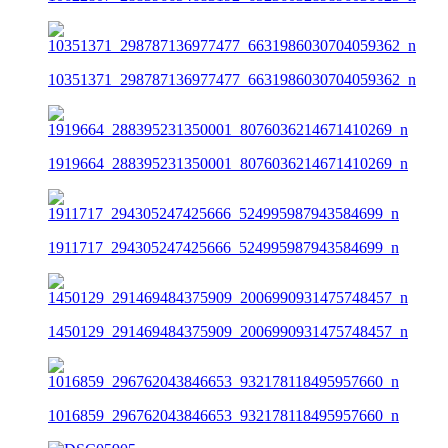
10351371_298787136977477_6631986030704059362_n
1919664_288395231350001_8076036214671410269_n
1911717_294305247425666_524995987943584699_n
1450129_291469484375909_2006990931475748457_n
1016859_296762043846653_932178118495957660_n