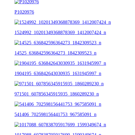
P1020976
1524992_10201349368878369_1412007424_n
14525_636842596364273_1842309523_n
1904195_636842643030935_1631945997_n
971501_607856345915935_1860289230_n
541406_702598156441753_967585091_n
1017088_607838705917699_1599349674_n