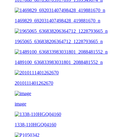
1469829_692031407498428_419881670_n
1965065_636838206364712_1228793665_n
1489100_636833983031801_2088481552_n
2010111401262670
image
1338-110HGQ04160