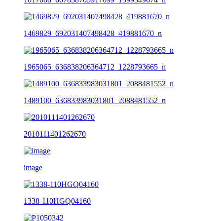
1469829_692031407498428_419881670_n
1965065_636838206364712_1228793665_n
1489100_636833983031801_2088481552_n
2010111401262670
image
1338-110HGQ04160