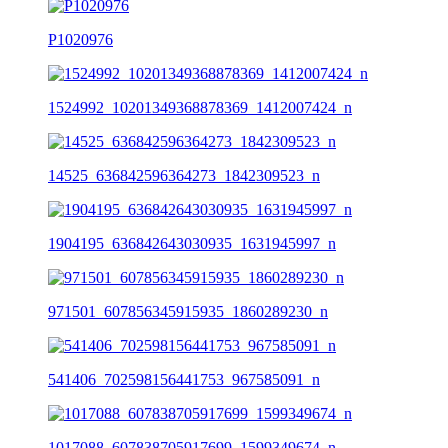
P1020976
1524992_10201349368878369_1412007424_n
14525_636842596364273_1842309523_n
1904195_636842643030935_1631945997_n
971501_607856345915935_1860289230_n
541406_702598156441753_967585091_n
1017088_607838705917699_1599349674_n