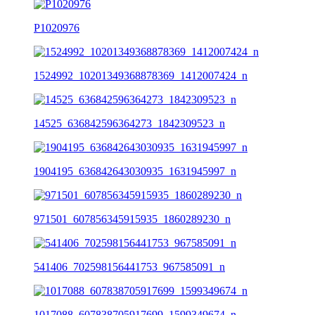
P1020976
1524992_10201349368878369_1412007424_n
14525_636842596364273_1842309523_n
1904195_636842643030935_1631945997_n
971501_607856345915935_1860289230_n
541406_702598156441753_967585091_n
1017088_607838705917699_1599349674_n