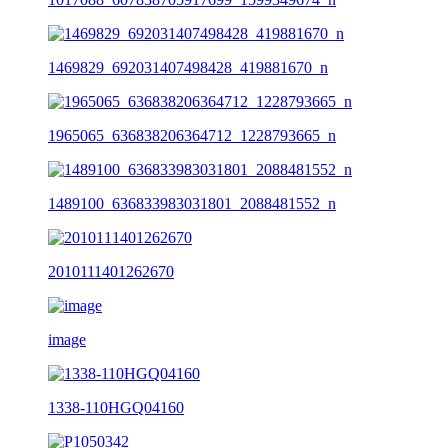
1469829_692031407498428_419881670_n
1965065_636838206364712_1228793665_n
1489100_636833983031801_2088481552_n
2010111401262670
image
1338-110HGQ04160