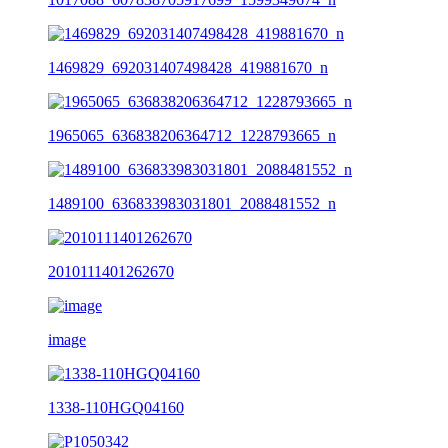
1469829_692031407498428_419881670_n
1965065_636838206364712_1228793665_n
1489100_636833983031801_2088481552_n
2010111401262670
image
1338-110HGQ04160