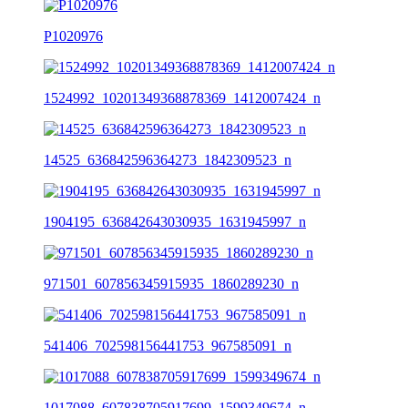
P1020976
1524992_10201349368878369_1412007424_n
14525_636842596364273_1842309523_n
1904195_636842643030935_1631945997_n
971501_607856345915935_1860289230_n
541406_702598156441753_967585091_n
1017088_607838705917699_1599349674_n