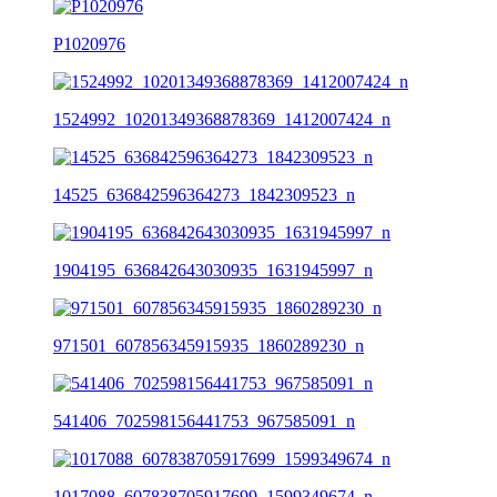
P1020976
1524992_10201349368878369_1412007424_n
14525_636842596364273_1842309523_n
1904195_636842643030935_1631945997_n
971501_607856345915935_1860289230_n
541406_702598156441753_967585091_n
1017088_607838705917699_1599349674_n