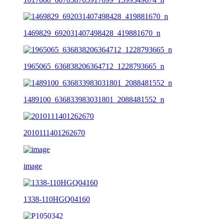
1469829_692031407498428_419881670_n
1965065_636838206364712_1228793665_n
1489100_636833983031801_2088481552_n
2010111401262670
image
1338-110HGQ04160