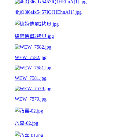
4hjQ3l6aIx5457IQJHEhnA[1].jpg
總館傳單2拷貝.jpg
WEW_7582.jpg
WEW_7581.jpg
WEW_7579.jpg
乃嘉-02.jpg