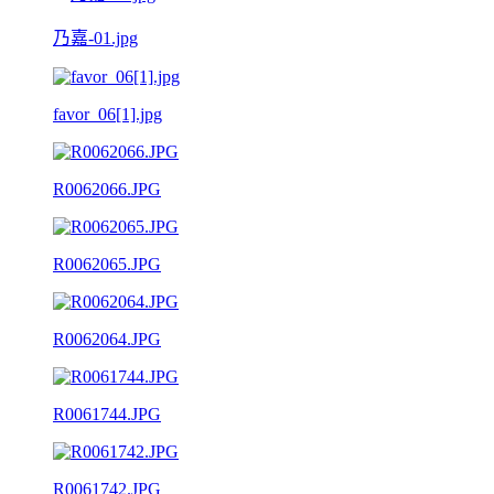
乃嘉-01.jpg
favor_06[1].jpg
R0062066.JPG
R0062065.JPG
R0062064.JPG
R0061744.JPG
R0061742.JPG