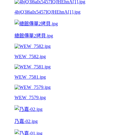
4hjQ3l6aIx5457IQJHEhnA[1].jpg
總館傳單2拷貝.jpg
WEW_7582.jpg
WEW_7581.jpg
WEW_7579.jpg
乃嘉-02.jpg