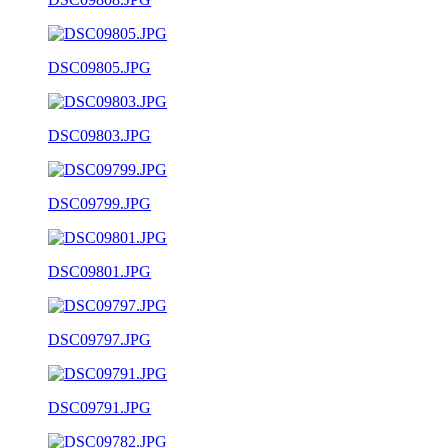
DSC09805.JPG
DSC09803.JPG
DSC09799.JPG
DSC09801.JPG
DSC09797.JPG
DSC09791.JPG