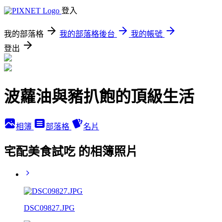
登入
我的部落格
我的部落格後台
我的帳號
登出
波蘿油與豬扒飽的頂級生活
相簿
部落格
名片
宅配美食試吃 的相簿照片
DSC09827.JPG