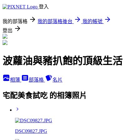
登入
我的部落格
我的部落格後台
我的帳號
登出
波蘿油與豬扒飽的頂級生活
相簿
部落格
名片
宅配美食試吃 的相簿照片
DSC09827.JPG