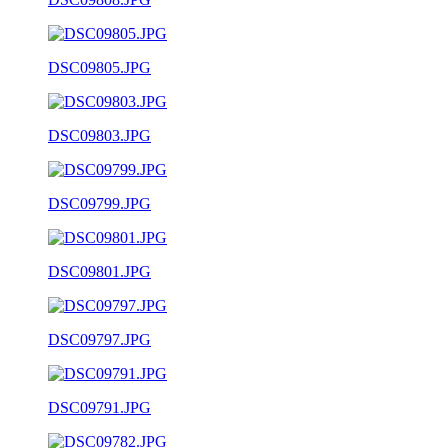
DSC09805.JPG
DSC09803.JPG
DSC09799.JPG
DSC09801.JPG
DSC09797.JPG
DSC09791.JPG