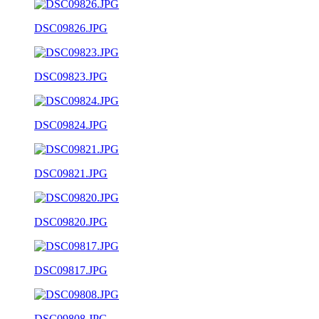
DSC09826.JPG
DSC09823.JPG
DSC09824.JPG
DSC09821.JPG
DSC09820.JPG
DSC09817.JPG
DSC09808.JPG