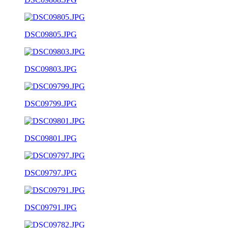
DSC09805.JPG
DSC09803.JPG
DSC09799.JPG
DSC09801.JPG
DSC09797.JPG
DSC09791.JPG