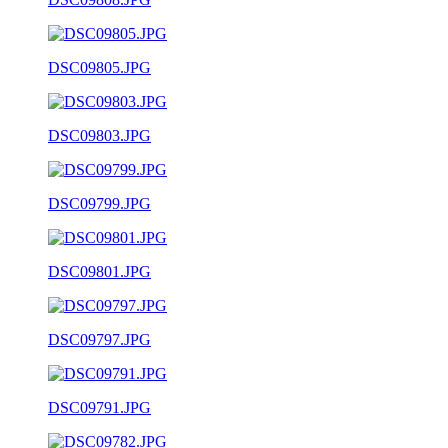
DSC09805.JPG
DSC09803.JPG
DSC09799.JPG
DSC09801.JPG
DSC09797.JPG
DSC09791.JPG