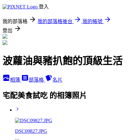
登入
我的部落格
我的部落格後台
我的帳號
登出
波蘿油與豬扒飽的頂級生活
相簿
部落格
名片
宅配美食試吃 的相簿照片
DSC09827.JPG