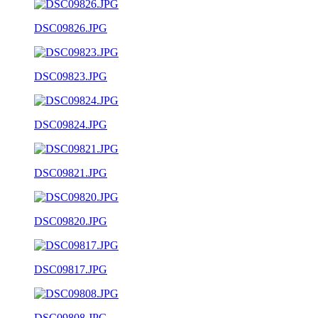
DSC09826.JPG
DSC09823.JPG
DSC09824.JPG
DSC09821.JPG
DSC09820.JPG
DSC09817.JPG
DSC09808.JPG