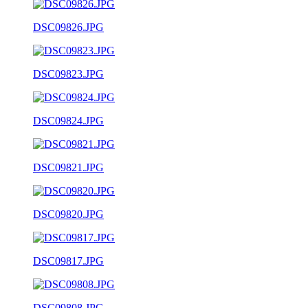
DSC09826.JPG
DSC09823.JPG
DSC09824.JPG
DSC09821.JPG
DSC09820.JPG
DSC09817.JPG
DSC09808.JPG