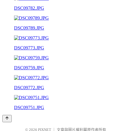
DSC09782.JPG
DSC09789.JPG
DSC09773.JPG
DSC09759.JPG
DSC09772.JPG
DSC09751.JPG
© 2026
PIXNET
｜
文章與圖片權利屬原作者所有