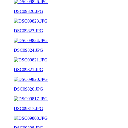
DSC09826.JPG
DSC09823.JPG
DSC09824.JPG
DSC09821.JPG
DSC09820.JPG
DSC09817.JPG
DSC09808.JPG