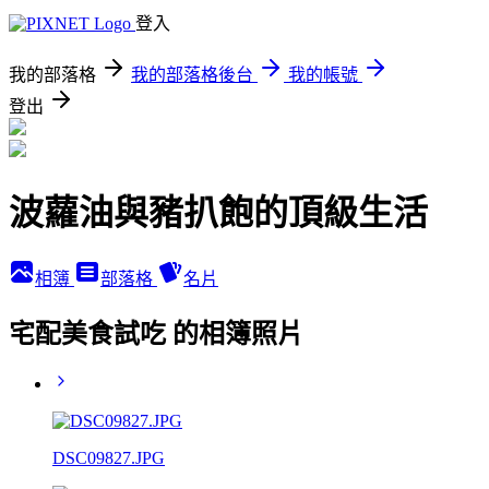
登入
我的部落格
我的部落格後台
我的帳號
登出
波蘿油與豬扒飽的頂級生活
相簿
部落格
名片
宅配美食試吃 的相簿照片
DSC09827.JPG