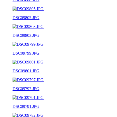
DSC09805.JPG
DSC09803.JPG
DSC09799.JPG
DSC09801.JPG
DSC09797.JPG
DSC09791.JPG